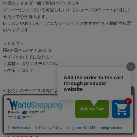
付属のショルダー紐で肩掛けバッグにも。
ジッパーについている可愛らしいトウシューズのチャームは目にす
るだけで心が弾みます。
レッスンやおでかけ、どんなシーンでもおすすめできる機能性抜群
のバッグです。
＜サイズ＞
幅48×高さ33×マチ20ｃｍ
サイズおおよそになります
＜素材＞ ポリエステル100%
＜生産＞ ロシア
※お使いのデバイス環境により画像の色が実物と異なって見える場
合があります。ご了承ください。
商品カテゴリ：レッスンバッグ ダンスバッグ 2WAYバッグ ショルダ
ーバッグ お稽古 習い事 バレエ 収納バッグ リハーサル コンクール
発表会 プレゼント ギフト ジュニア キッズ 子供 大人 バレリーナ 舞
台衣装 バレエ用品 バレエレッスン バレエシューズ トウシューズ グ