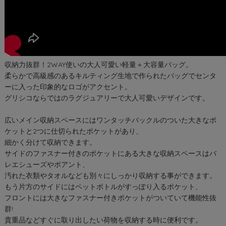
収納力抜群！2WAY使いの大人可愛い軽量＋大容量バッグ。
柔らかで高級感のあるキルティング生地で作られたバッグでセンタ
ーに入った印象的なロゴがアクセント。
グリシコならではのラグジュアリーで大人可愛いデザインです。
広いメイン収納スペースにはワンタッチバックルのついた大きなポ
ケットと2つに仕切られたポケットがあり、
細かく分けて収納できます。
サイドのファスナー付きのポケットにある大きな収納スペースはバ
レエシューズやポアント、
汚れた衣類やタオルなども別々にしっかり収納する事ができます。
もう片方のサイドにはペットボトルがすっぽり入るポケット、
フロントには大きなファスナー付きポケットがついていて機能性抜
群!
貴重品などすぐに取り出したい荷物を収納する時に便利です。