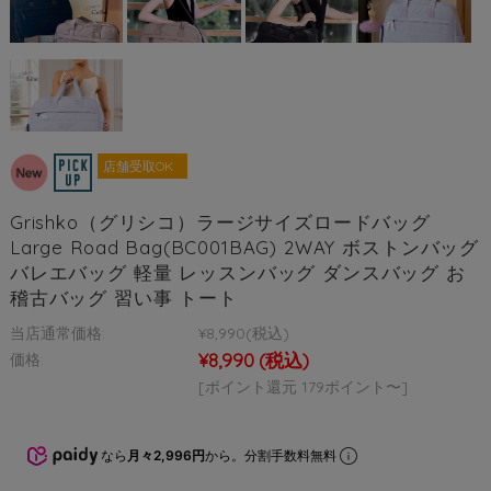
店舗受取OK
Grishko（グリシコ）ラージサイズロードバッグ
Large Road Bag(BC001BAG) 2WAY ボストンバッグ
バレエバッグ 軽量 レッスンバッグ ダンスバッグ お
稽古バッグ 習い事 トート
当店通常価格:
¥8,990
(税込)
¥8,990
(税込)
価格:
[ポイント還元 179ポイント〜]
なら
月々2,996円
から。分割手数料無料