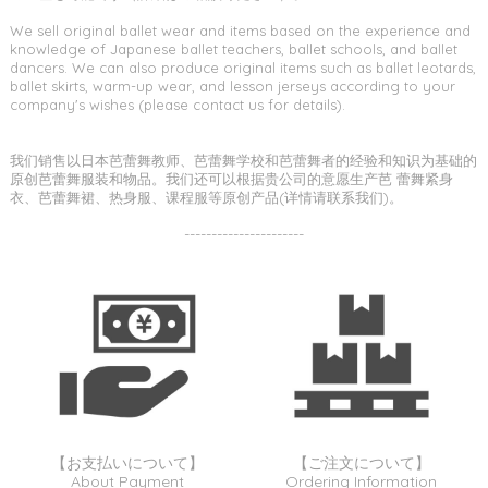
We sell original ballet wear and items based on the experience and
knowledge of Japanese ballet teachers, ballet schools, and ballet
dancers. We can also produce original items such as ballet leotards,
ballet skirts, warm-up wear, and lesson jerseys according to your
company's wishes (please contact us for details).
我们销售以日本芭蕾舞教师、芭蕾舞学校和芭蕾舞者的经验和知识为基础的
原创芭蕾舞服装和物品。我们还可以根据贵公司的意愿生产芭 蕾舞紧身
衣、芭蕾舞裙、热身服、课程服等原创产品(详情请联系我们)。
----------------------
【お支払いについて】
【ご注文について】
About Payment
Ordering Information