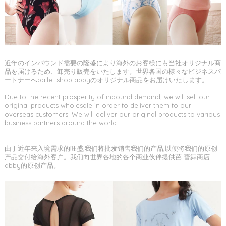
近年のインバウンド需要の隆盛により海外のお客様にも当社オリジナル商
品を届けるため、卸売り販売をいたします。世界各国の様々なビジネスパ
ートナーへballet shop abbyのオリジナル商品をお届けいたします。
Due to the recent prosperity of inbound demand, we will sell our
original products wholesale in order to deliver them to our
overseas customers. We will deliver our original products to various
business partners around the world.
由于近年来入境需求的旺盛,我们将批发销售我们的产品,以便将我们的原创
产品交付给海外客户。我们向世界各地的各个商业伙伴提供芭 蕾舞商店
abby的原创产品。