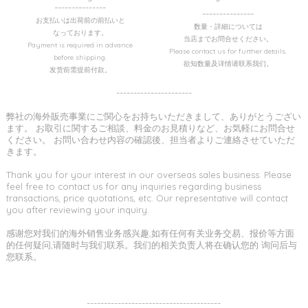
---------------
---------------
お支払いは出荷前の前払いと
数量・詳細については
なっております。
当店までお問合せください。
Payment is required in advance
Please contact us for further details.
before shipping.
欲知数量及详情请联系我们。
发货前需提前付款。
----------------------
弊社の海外販売事業にご関心をお持ちいただきまして、ありがとうござい
ます。 お取引に関するご相談、料金のお見積りなど、お気軽にお問合せ
ください。 お問い合わせ内容の確認後、担当者よりご連絡させていただ
きます。
Thank you for your interest in our overseas sales business. Please
feel free to contact us for any inquiries regarding business
transactions, price quotations, etc. Our representative will contact
you after reviewing your inquiry.
感谢您对我们的海外销售业务感兴趣,如有任何有关业务交易、报价等方面
的任何疑问,请随时与我们联系。我们的相关负责人将在确认您的 询问后与
您联系。
---------------------------------------