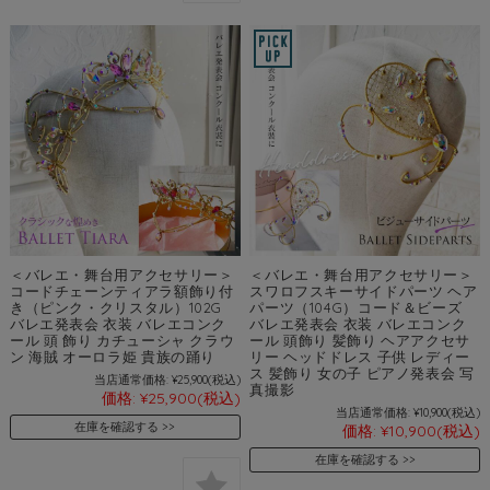
＜バレエ・舞台用アクセサリー＞
＜バレエ・舞台用アクセサリー＞
コードチェーンティアラ額飾り付
スワロフスキーサイドパーツ ヘア
き（ピンク・クリスタル）102G
パーツ（104G）コード＆ビーズ
バレエ発表会 衣装 バレエコンク
バレエ発表会 衣装 バレエコンク
ール 頭 飾り カチューシャ クラウ
ール 頭飾り 髪飾り ヘアアクセサ
ン 海賊 オーロラ姫 貴族の踊り
リー ヘッドドレス 子供 レディー
ス 髪飾り 女の子 ピアノ発表会 写
当店通常価格:
¥25,900
(税込)
真撮影
価格:
¥25,900
(税込)
当店通常価格:
¥10,900
(税込)
在庫を確認する
価格:
¥10,900
(税込)
在庫を確認する