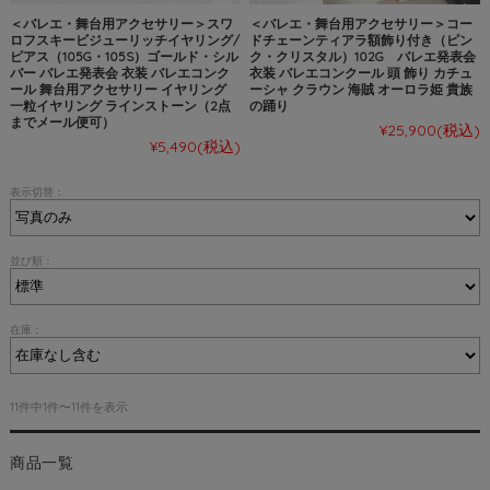
＜バレエ・舞台用アクセサリー＞スワ
＜バレエ・舞台用アクセサリー＞コー
ロフスキービジューリッチイヤリング/
ドチェーンティアラ額飾り付き（ピン
ピアス（105G・105S）ゴールド・シル
ク・クリスタル）102G バレエ発表会
バー バレエ発表会 衣装 バレエコンク
衣装 バレエコンクール 頭 飾り カチュ
ール 舞台用アクセサリー イヤリング
ーシャ クラウン 海賊 オーロラ姫 貴族
一粒イヤリング ラインストーン（2点
の踊り
までメール便可）
¥25,900
(税込)
¥5,490
(税込)
表示切替：
並び順：
在庫：
11件中1件〜11件を表示
商品一覧