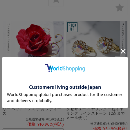
＜バレエ・舞台用アクセサリー＞
＜バレエ・舞台用アクセサリー＞
バラとビジューの髪飾り ヘアコー
スワロフスキービジューリッチイ
ム付ヘアパーツ（103G）バレエ発
ヤリング/ピアス（105G・105S）
表会 衣装 バレエコンクール 頭飾
ゴールド・シルバー バレエ発表会
り 髪飾り コーム付 ヘアアクセサ
衣装 バレエコンクール 舞台用ア
リー ヘッドドレス 子供 レディー
クセサリー イヤリング 一粒イヤ
ス
リング ラインストーン（2点まで
メール便可）
当店通常価格:
¥10,900
(税込)
価格:
¥10,900
(税込)
当店通常価格:
¥5,490
(税込)
価格:
¥5,490
(税込)