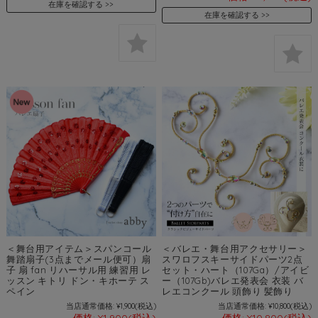
在庫を確認する
在庫を確認する
＜舞台用アイテム＞スパンコール
＜バレエ・舞台用アクセサリー＞
舞踏扇子(3点までメール便可）扇
スワロフスキーサイドパーツ2点
子 扇 fan リハーサル用 練習用 レ
セット・ハート（107Ga）/アイビ
ッスン キトリ ドン・キホーテ ス
ー（107Gb)バレエ発表会 衣装 バ
ペイン
レエコンクール 頭飾り 髪飾り
当店通常価格:
¥1,900
(税込)
当店通常価格:
¥10,800
(税込)
価格:
¥1,900
(税込)
価格:
¥10,800
(税込)