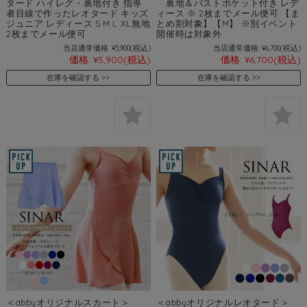
タード ハイレグ・裏地付き 指導
裏地＆バストポケット付き レデ
者目線で作ったレオタード キッズ
ィース ※ 2枚までメール便可 【ま
ジュニア レディース S M L XL無地
とめ割対象】【M】 ※別イベント
2枚までメール便可
開催時は対象外
当店通常価格:
¥5,900
(税込)
当店通常価格:
¥6,700
(税込)
価格:
¥5,900
(税込)
価格:
¥6,700
(税込)
在庫を確認する
在庫を確認する
＜abbyオリジナルスカート＞
＜abbyオリジナルレオタード＞