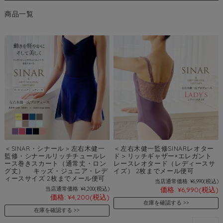
商品一覧
＜SINAR・シナール＞左右木健一
＜左右木健一監修SINARレオター
監修・シナールリッチチュールレ
ド＞リッチギャザー×エレガント
ース巻きスカート（通常丈・ロン
レースレオタード（レディースサ
グ丈） キッズ・ジュニア・レデ
イズ） 2枚までメール便可
ィースサイズ 2枚までメール便可
当店通常価格:
¥6,990
(税込)
当店通常価格:
¥4,200
(税込)
価格:
¥6,990
(税込)
価格:
¥4,200
(税込)
在庫を確認する
在庫を確認する