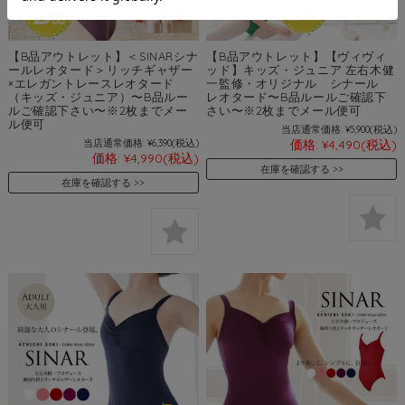
【B品アウトレット】＜SINARシナ
【B品アウトレット】【ヴィヴィ
ールレオタード＞リッチギャザー
ッド】キッズ・ジュニア 左右木健
×エレガントレースレオタード
一監修・オリジナル シナール
（キッズ・ジュニア）〜B品ルー
レオタード〜B品ルールご確認下
ルご確認下さい〜※2枚までメー
さい〜※2枚までメール便可
ル便可
当店通常価格:
¥5,900
(税込)
当店通常価格:
¥6,390
(税込)
価格:
¥4,490
(税込)
価格:
¥4,990
(税込)
在庫を確認する
在庫を確認する