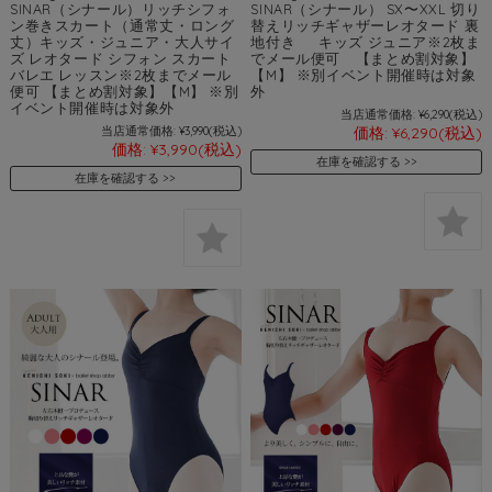
SINAR（シナール）リッチシフォ
SINAR（シナール） SX〜XXL 切り
ン巻きスカート（通常丈・ロング
替えリッチギャザーレオタード 裏
丈）キッズ・ジュニア・大人サイ
地付き キッズ ジュニア※2枚ま
ズ レオタード シフォン スカート
でメール便可 【まとめ割対象】
バレエ レッスン※2枚までメール
【M】 ※別イベント開催時は対象
便可 【まとめ割対象】【M】 ※別
外
イベント開催時は対象外
当店通常価格:
¥6,290
(税込)
当店通常価格:
¥3,990
(税込)
価格:
¥6,290
(税込)
価格:
¥3,990
(税込)
在庫を確認する
在庫を確認する