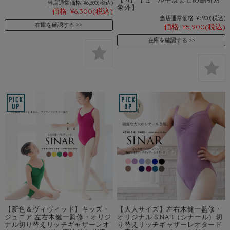
当店通常価格:
¥6,300
(税込)
象外】
価格:
¥6,300
(税込)
当店通常価格:
¥5,900
(税込)
在庫を確認する
価格:
¥5,900
(税込)
在庫を確認する
【新色＆ヴィヴィッド】キッズ・
【大人サイズ】左右木健一監修・
ジュニア 左右木健一監修・オリジ
オリジナル SINAR（シナール）切
ナル切り替えリッチギャザーレオ
り替えリッチギャザーレオタード