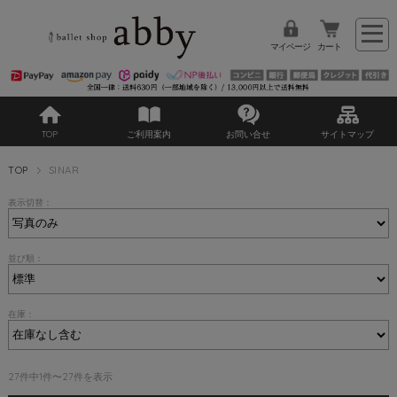
マイページ
カート
TOP
ご利用案内
お問い合せ
サイトマップ
TOP
SINAR
表示切替：
並び順：
在庫：
27件中1件〜27件を表示