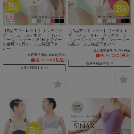
【B品アウトレット】リッチギャ
【B品アウトレット】リッチギャ
ザー×チュールレオタード（レデ
ザー×チュールレースレオタード
ィース）シナール※2枚までメー
（キッズ・ジュニア）シナール〜
ル便可〜B品ルールご確認下さ
B品ルールご確認下さい〜
い〜
当店通常価格:
¥5,090
(税込)
当店通常価格:
¥5,690
(税込)
価格:
¥5,090
(税込)
価格:
¥5,690
(税込)
在庫を確認する
在庫を確認する