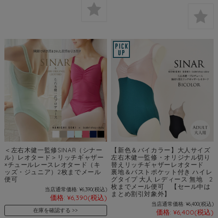
＜左右木健一監修SINAR（シナー
【新色＆バイカラー】大人サイズ
ル）レオタード＞リッチギャザー
左右木健一監修・オリジナル切り
×チュールレースレオタード（キ
替えリッチギャザーレオタード
ッズ・ジュニア）2枚までメール
裏地＆バストポケット付き ハイレ
便可
グタイプ 大人 レディース 無地 2
枚までメール便可 【セール中は
当店通常価格:
¥6,390
(税込)
まとめ割引対象外】
価格:
¥6,390
(税込)
当店通常価格:
¥6,400
(税込)
在庫を確認する
価格:
¥6,400
(税込)