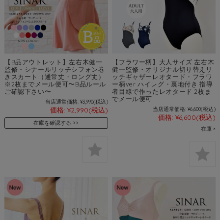
【B品アウトレット】左右木健一
【フラワー柄】大人サイズ 左右木
監修・シナールリッチシフォン巻
健一監修・オリジナル切り替えリ
きスカート（通常丈・ロング丈）
ッチギャザーレオタード・フラワ
※2枚までメール便可〜B品ルール
ー柄ver ハイレグ・裏地付き 指導
ご確認下さい〜
者目線で作ったレオタード 2枚ま
でメール便可
当店通常価格:
¥3,990
(税込)
価格:
¥2,990
(税込)
当店通常価格:
¥6,600
(税込)
価格:
¥6,600
(税込)
在庫を確認する
在庫 ×