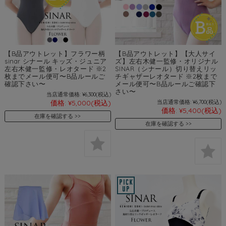
【B品アウトレット】フラワー柄
【B品アウトレット】【大人サイ
sinar シナール キッズ・ジュニア
ズ】左右木健一監修・オリジナル
左右木健一監修・レオタード ※2
SINAR（シナール）切り替えリッ
枚までメール便可〜B品ルールご
チギャザーレオタード ※2枚まで
確認下さい〜
メール便可〜B品ルールご確認下
さい〜
当店通常価格:
¥6,300
(税込)
価格:
¥5,000
(税込)
当店通常価格:
¥6,700
(税込)
価格:
¥5,400
(税込)
在庫を確認する
在庫を確認する