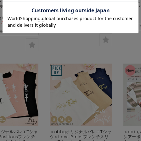
ッズ・ジュニア・レ
ル便可 機能素材を使ったサラサ
でメール
“夢を叶えるバレエT
ラ快適なバレエTシャツ
スン バ
当店通常価格:
¥3,890
(税込)
価格:
¥3,890
(税込)
当店通常価格:
¥3,990
(税込)
価格:
¥3,990
(税込)
在庫を確認する
を確認する
リジナルバレエTシャ
＜abbyオリジナルバレエTシャ
＜abb
 Positionsフレンチ
ツ＞Love Balletフレンチスリ
シアーボ