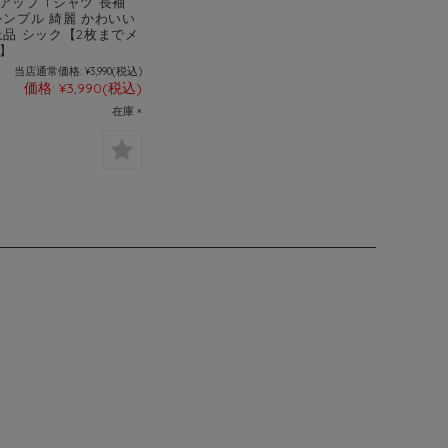
アップ Tシャツ 長袖
シンプル 綺麗 かわいい
上品 シック【2枚までメ
】
当店通常価格:
¥3,990
(税込)
価格:
¥3,990
(税込)
在庫 ×