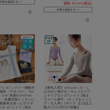
在庫を確認する
価格:
¥3,490
(税込)
在庫を確認する
yバレエTシャツ＞接触冷
【新色入荷】abbyセシル・し
乾「ATB-UV+」“Be
なやかに伸びる！キレイなラウ
y one”快適BalletTee
ンドリブロングTシャツ 2枚ま
ト・抗菌消臭レッスンに
でメール便可 （キッズ＆ジュニ
能素材を使ったサラサ
ア・大人用）2サイズ 【2点以上
バレエTシャツ 2枚ま
購入で200円OFF対象】