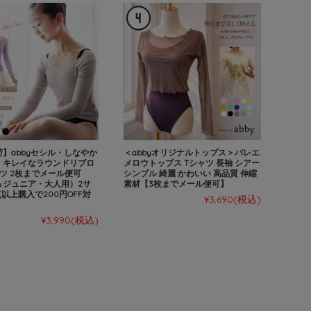
】abbyセシル・しなやか
＜abbyオリジナルトップス＞バレエ
！キレイなラウンドリブロ
メロウトップス Tシャツ 長袖 シアー
ツ 2枚までメール便可
シンプル 綺麗 かわいい 高品質 伸縮
＆ジュニア・大人用）2サ
素材【3枚までメール便可】
点以上購入で200円OFF対
¥3,690
(税込)
¥3,990
(税込)