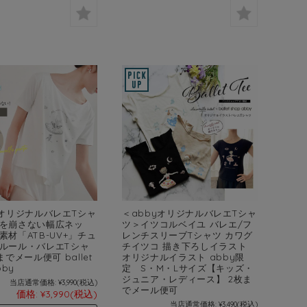
yオリジナルバレエTシャ
＜abbyオリジナルバレエTシャ
を崩さない幅広ネッ
ツ＞イツコルベイユ バレエ/フ
素材「ATB-UV+」チュ
レンチスリーブTシャツ カワグ
ルール・バレエTシャ
チイツコ 描き下ろしイラスト
までメール便可 ballet
オリジナルイラスト abby限
bby
定 S・M・Lサイズ【キッズ・
ジュニア・レディース】 2枚ま
当店通常価格:
¥3,990
(税込)
でメール便可
価格:
¥3,990
(税込)
当店通常価格:
¥3,490
(税込)