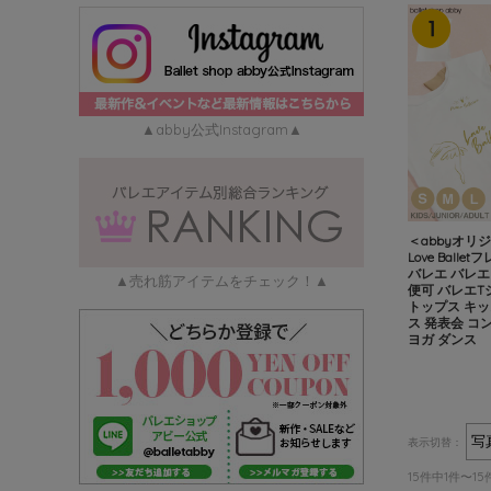
▲abby公式Instagram▲
＜abbyオリ
Love Bal
バレエ バレエ
▲売れ筋アイテムをチェック！▲
便可 バレエT
トップス キッ
ス 発表会 コ
ヨガ ダンス
表示切替：
15件中1件〜1