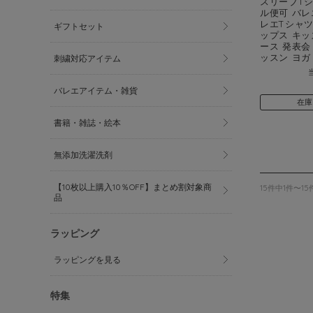
スリーブTシ
ル便可 バレ
レエTシャツ
ギフトセット
ップス キッ
ース 発表会
ッスン ヨガ 
刺繍対応アイテム
バレエアイテム・雑貨
在庫
書籍・雑誌・絵本
無添加洗濯洗剤
【10枚以上購入10％OFF】まとめ割対象商
15件中1件〜1
品
ラッピング
ラッピングを見る
特集