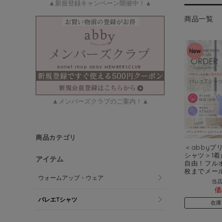
▲新規登録キャンペーン開催中！▲
商品一覧
▲メンバーズクラブのご案内！▲
商品カテゴリ
＜abbyプ
シャツ＞1着
アイテム
自由！フル
枚までメー
ウォームアップ・ウェア
当店
価
バレエTシャツ
在庫