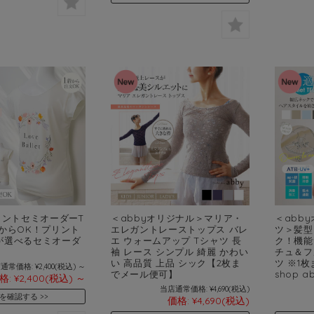
リントセミオーダーT
＜abbyオリジナル＞マリア・
＜abb
からOK！プリント
エレガントレーストップス バレ
ツ＞髪型
が選べるセミオーダ
エ ウォームアップ Tシャツ 長
ク！機能
袖 レース シンプル 綺麗 かわい
チュ＆フ
い 高品質 上品 シック【2枚ま
ツ ※1枚
通常価格:
¥2,400
(税込)
～
でメール便可】
shop a
格:
¥2,400
(税込)
～
当店通常価格:
¥4,690
(税込)
を確認する
価格:
¥4,690
(税込)