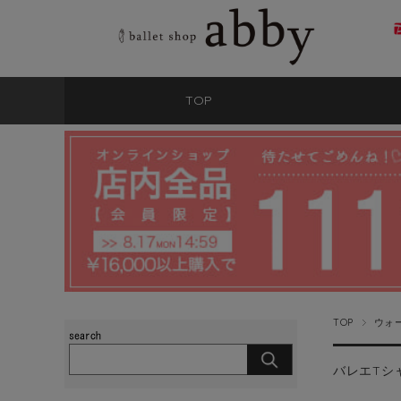
TOP
TOP
ウォ
バレエTシ