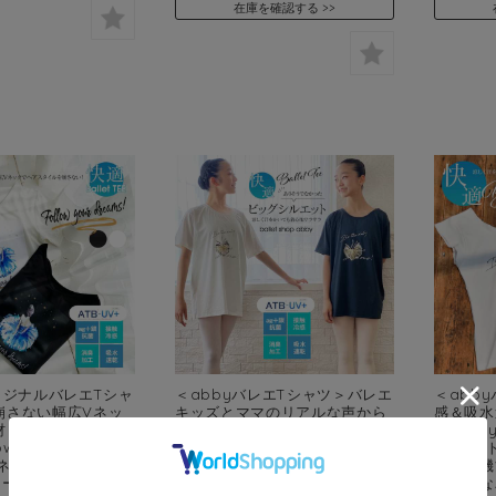
在庫を確認する
リジナルバレエTシャ
＜abbyバレエTシャツ＞バレエ
＜abb
崩さない幅広Vネッ
キッズとママのリアルな声から
感＆吸水速
「ATB-
生まれました！機能素材「ATB-
the onl
ow your
UV+」快適“ビッグシルエッ
UVカッ
”VネックバレエTシャ
ト”Ballet Tee （キッズ・ジュ
最適な機
メール便可 S・M・L
ニア・レディース）1枚までメー
ラ快適な