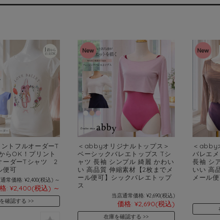
リントフルオーダーT
＜abbyオリジナルトップス＞
＜abb
からOK！プリント
ベーシックバレエトップス Tシ
バレエメ
オーダーTシャツ 2
ャツ 長袖 シンプル 綺麗 かわい
長袖 シ
ル便可
い 高品質 伸縮素材【2枚までメ
いい 高
ール便可】シックバレエトップ
メール便
通常価格:
¥2,400
(税込)
～
ス
格:
¥2,400
(税込)
～
当店通常価格:
¥2,690
(税込)
を確認する
価格:
¥2,690
(税込)
在庫を確認する