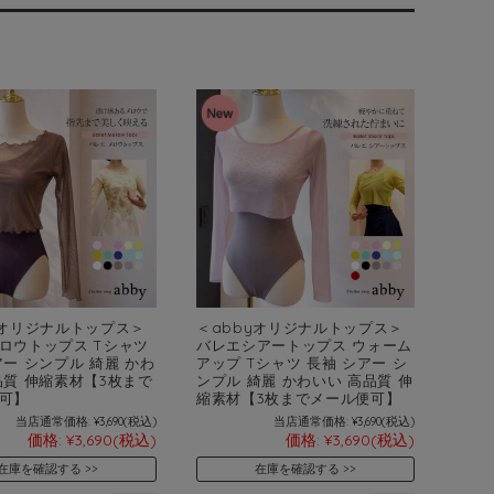
yオリジナルトップス＞
＜abbyオリジナルトップス＞
ロウトップス Tシャツ
バレエシアートップス ウォーム
アー シンプル 綺麗 かわ
アップ Tシャツ 長袖 シアー シ
品質 伸縮素材【3枚まで
ンプル 綺麗 かわいい 高品質 伸
可】
縮素材【3枚までメール便可】
当店通常価格:
¥3,690
(税込)
当店通常価格:
¥3,690
(税込)
価格:
¥3,690
(税込)
価格:
¥3,690
(税込)
在庫を確認する
在庫を確認する