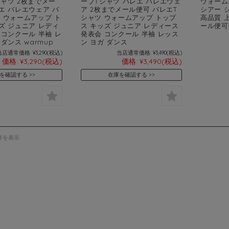
ャツ 2枚までメー
ーブTシャツ バレエ バレエウェ
ウォーム
エ バレエウェア バ
ア 2枚までメール便可 バレエT
シアー 
 ウォームアップ ト
シャツ ウォームアップ トップ
高品質 
ズ ジュニア レディ
ス キッズ ジュニア レディース
ール便可
 コンクール 半袖 レ
発表会 コンクール 半袖 レッス
ダンス warmup
ン ヨガ ダンス
当店通常価格:
¥3,290
(税込)
当店通常価格:
¥3,490
(税込)
価格:
¥3,290
(税込)
価格:
¥3,490
(税込)
を確認する
在庫を確認する
5件を表示