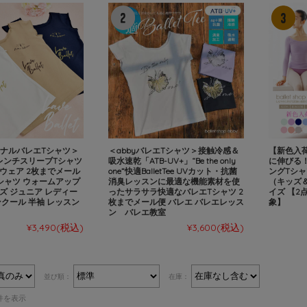
ジナルバレエTシャツ＞
＜abbyバレエTシャツ＞接触冷感＆
【新色入荷
letフレンチスリーブTシャツ
吸水速乾「ATB-UV+」“Be the only
に伸びる
ウェア 2枚までメール
one”快適BalletTee UVカット・抗菌
ングTシャ
シャツ ウォームアップ
消臭レッスンに最適な機能素材を使
（キッズ
ズ ジュニア レディー
ったサラサラ快適なバレエTシャツ 2
イズ 【2
ンクール 半袖 レッスン
枚までメール便 バレエ バレエレッス
象】
ン バレエ教室
¥3,490
(税込)
¥3,600
(税込)
並び順：
在庫：
5件を表示