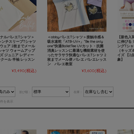
ジナルバレエTシャツ＞
＜abbyバレエTシャツ＞接触冷感＆
【新色入荷
letフレンチスリーブTシャツ
吸水速乾「ATB-UV+」“Be the only
に伸びる
ウェア 2枚までメール
one”快適BalletTee UVカット・抗菌
ングTシャ
シャツ ウォームアップ
消臭レッスンに最適な機能素材を使
（キッズ
ズ ジュニア レディー
ったサラサラ快適なバレエTシャツ 2
イズ 【2
ンクール 半袖 レッスン
枚までメール便 バレエ バレエレッス
象】
ン バレエ教室
¥3,490
(税込)
¥3,600
(税込)
並び順：
在庫：
40件を表示