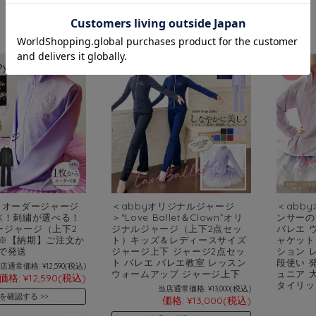
ミオーダージャージ
＜abbyオリジナルジャージ
＜abb
K！刺繍が選べる！
＞“Love Ballet＆Clown”オリ
ンサーの
ージャージ（上下2
ジナルジャージ（上下2点セッ
バレエ 
 ※【納期】ご注文か
ト）キッズ＆レディースサイズ
ャケット
で発送
ジャージ上下 ジャージ2点セッ
ション 
ト バレエ バレエ教室 レッスン
段使い 
店通常価格:
¥12,590
(税込)
ウォームアップ ジャージ上下
ュニア 
価格:
¥12,590
(税込)
タイリッ
当店通常価格:
¥13,000
(税込)
を確認する
価格:
¥13,000
(税込)