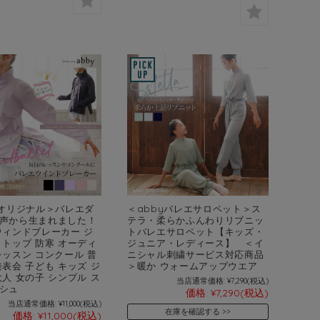
yオリジナル＞バレエダ
＜abbyバレエサロペット＞ス
声から生まれました！
テラ・柔らかふんわりリブニッ
ウィンドブレーカー ジ
トバレエサロペット【キッズ・
 トップ 防寒 オーディ
ジュニア・レディース】 ＜イ
レッスン コンクール 普
ニシャル刺繍サービス対応商品
発表会 子ども キッズ ジ
＞暖か ウォームアップウエア
大人 女の子 シンプル ス
当店通常価格:
¥7,290
(税込)
シュ
価格:
¥7,290
(税込)
当店通常価格:
¥11,000
(税込)
在庫を確認する
価格:
¥11,000
(税込)