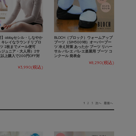
】abbyセシル・しなやか
BLOCH（ブロック）ウォームアップ
！キレイなラウンドリブロ
ブーツ（SIM5009B）オーバーブー
ツ 2枚までメール便可
ツ 冷え対策 あったか ブーツ リハー
＆ジュニア・大人用）2サ
サル バレエ バレエ楽屋用 ブーツ コ
点以上購入で200円OFF対
ンクール 発表会
¥8,290
(税込)
¥3,990
(税込)
1
2
3
次へ
最後へ