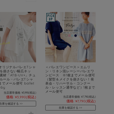
yオリジナルバレエTシャ
＜バレエワンピース＞エムリ
を崩さない幅広ネッ
ン・リネン混レーシーバレエワ
素材「ATB-UV+」チュ
ンピース ※1枚までメール便可
ルール・バレエTシャ
（髪型＆メイクを崩さない！発
までメール便可 ballet
表会・リハーサル・コンクー
bby
ル・レッスン通学など）1枚まで
メール便可
当店通常価格:
¥3,990
(税込)
価格:
¥3,990
(税込)
当店通常価格:
¥7,790
(税込)
価格:
¥7,790
(税込)
在庫を確認する
在庫を確認する