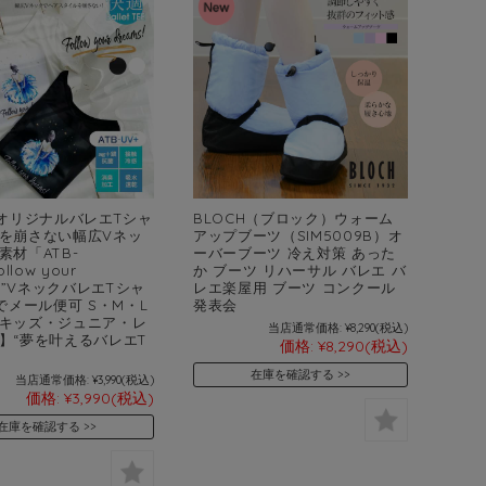
yオリジナルバレエTシャ
BLOCH（ブロック）ウォーム
を崩さない幅広Vネッ
アップブーツ（SIM5009B）オ
素材「ATB-
ーバーブーツ 冷え対策 あった
llow your
か ブーツ リハーサル バレエ バ
s!”VネックバレエTシャ
レエ楽屋用 ブーツ コンクール
までメール便可 S・M・L
発表会
キッズ・ジュニア・レ
当店通常価格:
¥8,290
(税込)
】“夢を叶えるバレエT
価格:
¥8,290
(税込)
在庫を確認する
当店通常価格:
¥3,990
(税込)
価格:
¥3,990
(税込)
在庫を確認する