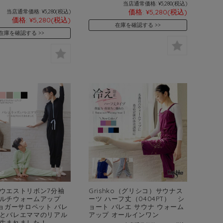
当店通常価格:
¥5,280
(税込)
価格:
¥5,280
(税込)
当店通常価格:
¥5,280
(税込)
価格:
¥5,280
(税込)
在庫を確認する
在庫を確認する
ウエストリボン7分袖
Grishko（グリシコ）サウナス
ルチウォームアップ
ーツ ハーフ丈（0404PT） シ
ジョガーサロペット バレ
ョート バレエ サウナ ウォーム
とバレエママのリアル
アップ オールインワン
生まれました！