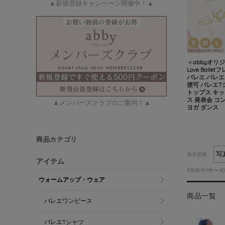
▲新規登録キャンペーン開催中！▲
＜abbyオリ
Love Bal
バレエ バレエ
便可 バレエT
トップス キッ
ス 発表会 コ
▲メンバーズクラブのご案内！▲
ヨガ ダンス
商品カテゴリ
表示切替：
アイテム
108件中1件〜
ウォームアップ・ウェア
商品一覧
バレエワンピース
バレエTシャツ