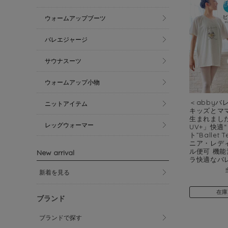
ウォームアップブーツ
バレエジャージ
サウナスーツ
ウォームアップ小物
＜abbyバ
ニットアイテム
キッズとマ
生まれました
レッグウォーマー
UV+」快適
ト”Ballet
ニア・レデ
ル便可 機
New arrival
ラ快適なバ
新着を見る
在庫
ブランド
ブランドで探す