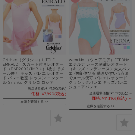
Grishko（グリシコ）LITTLE
WearMoi（ウェアモア）ETERNA
EMRALD スカート付きレオター
エテルナ レース刺繍レオタード
ド（DAD2002/1MPJU）1枚までメ
（キッズ・レディース）大人バレ
ール便可 キッズ バレエ レオター
エ 伸縮 伸びる 動きやすい 2点ま
ド バレエ教室 レッスン コンクー
でメール便可 バレエレオタード
ル Grishko グリシコ ロシア
クラシックバレエ キッズバレエ
ジュニアバレエ
当店通常価格:
¥7,990
(税込)
価格:
¥7,990
(税込)
当店通常価格:
¥11,110
(税込)
～
価格:
¥11,110
(税込)
～
在庫を確認する
在庫を確認する