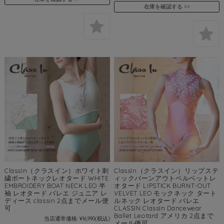
在庫を確認する
ClassIn（クラスイン）ホワイト刺
ClassIn（クラスイン）リップステ
繍ボートネックレオタード WHITE
ィックバーンアウトベルベットレ
EMBROIDERY BOAT NECK LEO 半
オタード LIPSTICK BURNT-OUT
袖 レオタード バレエ ジュニア レ
VELVET LEO モックネック タート
ディース classin 2点までメール便
ルネック レオタード バレエ
可
CLASSIN ClassIn Dancewear
Ballet Leotard アメリカ 2点まで
当店通常価格:
¥16,990
(税込)
メール便可