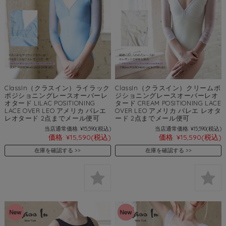
ClassIn（クラスイン）ライラック
ClassIn（クラスイン）クリームポ
ポジショニングレースオーバーレ
ジショニングレースオーバーレオ
オタード LILAC POSITIONING
タード CREAM POSITIONING LACE
LACE OVER LEO アメリカ バレエ
OVER LEO アメリカ バレエ レオタ
レオタード 2点までメール便可
ード 2点までメール便可
当店通常価格:
¥15,590
(税込)
当店通常価格:
¥15,590
(税込)
価格:
¥15,590
(税込)
価格:
¥15,590
(税込)
在庫を確認する
在庫を確認する