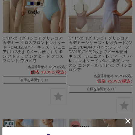
Grishko（グリシコ）グリシコア
Grishko（グリシコ）グリシコア
カデミー クロスフロントレオター
カデミーシリーズ・レオタード(ジ
ド（DAD1258MP）キッズ・ジュニ
ュニアDAD1491/1MP)(レディース
ア用（2枚までメール便可）リボ
DA1491/1MP)2枚までメール便可
ン ストラップ レオタード クロス
キッズ・ジュニア・レディース バ
フロント ワガノワ
レエ レオタード バレエ教室 レッ
スン コンクール Grishko グリシコ
当店通常価格:
¥8,990
(税込)
ロシア
価格:
¥8,990
(税込)
当店通常価格:
¥6,990
(税込)
在庫を確認する
価格:
¥6,990
(税込)
在庫を確認する