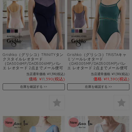
Grishko（グリシコ）TRINITYタン
Grishko（グリシコ）TRISTAキャ
クスタイルレオタード
ミソールレオタード
（DA5006MP/DAD5006MP)バレ
（DA5005MP/DAD5005MP)バレ
エ レオタード 2点までメール便可
エ レオタード 2点までメール便可
当店通常価格:
¥11,390
(税込)
当店通常価格:
¥11,390
(税込)
価格:
¥11,390
(税込)
価格:
¥11,390
(税込)
在庫を確認する
在庫を確認する