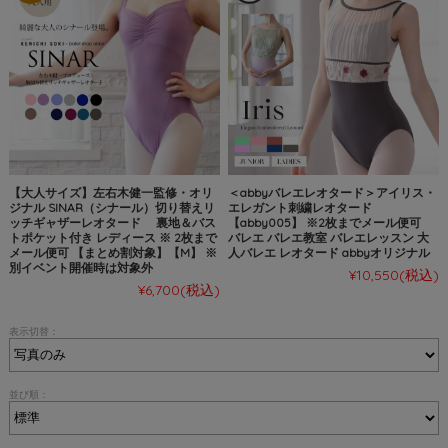
【大人サイズ】左右木健一監修・オリ
＜abbyバレエレオタード＞アイリス・
ジナル SINAR（シナール）切り替えリ
エレガント刺繍レオタード
ッチギャザーレオタード 裏地＆バス
【abby005】 ※2枚までメール便可
トポケット付き レディース ※ 2枚まで
バレエ バレエ教室 バレエレッスン 大
メール便可 【まとめ割対象】【M】 ※
人バレエ レオタード abbyオリジナル
別イベント開催時は対象外
¥10,550
(税込)
¥6,700
(税込)
表示切替：
並び順：