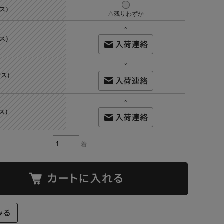
ース）
△残りわずか
×
ース）
×
ース）
×
ス）
着