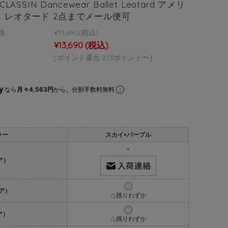
 CLASSIN Dancewear Ballet Leotard アメリ
エ レオタード 2点までメール便可
格:
¥13,690
(税込)
¥13,690
(税込)
[ポイント還元 273ポイント〜]
なら
月々4,563円
から。分割手数料無料
ラー
スカイ×パープル
×
ア）
ア）
△残りわずか
ア）
△残りわずか