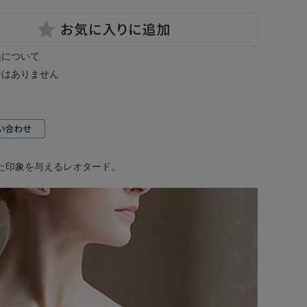
換について
ーはありません
た印象を与えるレオタード。