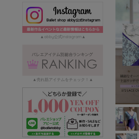
▲abby公式Instagram▲
▲売れ筋アイテムをチェック！▲