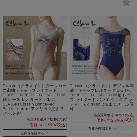
ClassIn（クラスイン）ダークロー
ClassIn（クラスイン）デジタル刺
ズ刺繍・キャップレオタード
繍・キャップレオタード DIGITAL
D.ROSE EMBROIDERY CAP LEO 半
EMBROIDERY CAP LEO 半袖 レー
袖 レース レオタード バレエ
ス レオタード バレエ ジュニア レ
CLASSIN ClassIn Dancewear
ディース classin 2点までメール便
Ballet Leotard アメリカ 2点まで
可
メール便可
当店通常価格:
¥12,990
(税込)
当店通常価格:
¥12,390
(税込)
価格:
¥12,990
(税込)
価格:
¥12,390
(税込)
在庫を確認する
在庫を確認する