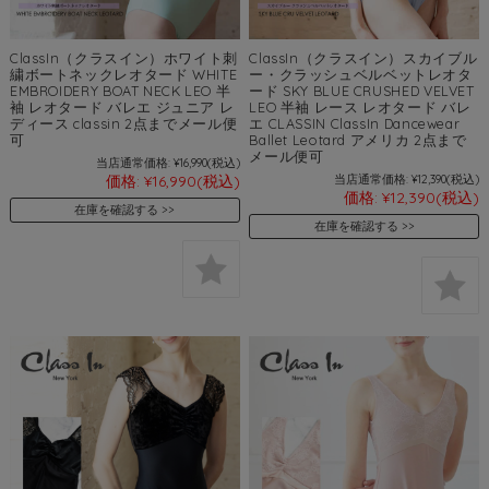
ClassIn（クラスイン）ホワイト刺
ClassIn（クラスイン）スカイブル
繍ボートネックレオタード WHITE
ー・クラッシュベルベットレオタ
EMBROIDERY BOAT NECK LEO 半
ード SKY BLUE CRUSHED VELVET
袖 レオタード バレエ ジュニア レ
LEO 半袖 レース レオタード バレ
ディース classin 2点までメール便
エ CLASSIN ClassIn Dancewear
可
Ballet Leotard アメリカ 2点まで
メール便可
当店通常価格:
¥16,990
(税込)
価格:
¥16,990
(税込)
当店通常価格:
¥12,390
(税込)
価格:
¥12,390
(税込)
在庫を確認する
在庫を確認する