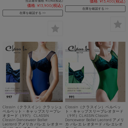
当店通常価格:
¥13,900
(税込)
価格:
¥13,400
(税込)
価格:
¥13,900
(税込)
在庫を確認する
在庫を確認する
ClassIn（クラスイン）クラッシュ
ClassIn（クラスイン）ベルベッ
ベルベット・キャップスリーブレ
ト・キャップスリーブレオタード
オタード（997） CLASSIN
（991）CLASSIN ClassIn
ClassIn Dancewear Ballet
Dancewear Ballet Leotard アメリ
Leotard アメリカ バレエ レオター
カ バレエ レオタード バレエレオ