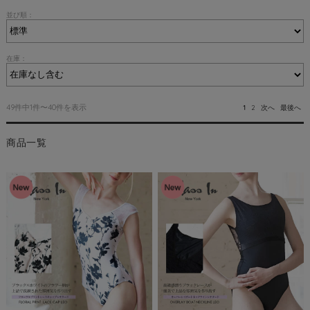
並び順：
在庫：
49件中1件〜40件を表示
1
2
次へ
最後へ
商品一覧