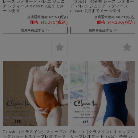
レース レオタード バレエ ジュニ
（0063） 七分袖 レース レオター
ア レディース classin 2点までメ
ド バレエ ジュニア レディース
ール便可
classin 2点までメール便可
当店通常価格:
¥13,390
(税込)
当店通常価格:
¥14,200
(税込)
価格:
¥13,390
(税込)
価格:
¥14,200
(税込)
在庫を確認する
在庫を確認する
ClassIn（クラスイン）スクープネ
ClassIn（クラスイン）キャップス
ックショートスリーブレオタード
リーブレオタード（667）半袖 レ