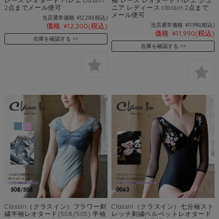
2点までメール便可
ニア レディース classin 2点まで
メール便可
当店通常価格:
¥12,200
(税込)
価格:
¥12,200
(税込)
当店通常価格:
¥11,990
(税込)
価格:
¥11,990
(税込)
在庫を確認する
在庫を確認する
ClassIn（クラスイン）フラワー刺
ClassIn（クラスイン）七分袖スト
繍半袖レオタード(508/505) 半袖
レッチ刺繍ベルベットレオタード