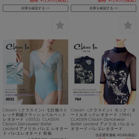
在庫を確認する
在庫を確認する
ClassIn（クラスイン）七分袖スト
ClassIn（クラスイン）モック・タ
レッチ刺繍クラッシュベルベット
ートルネックレオタード（984）
レオタード（0052）CLASSIN
CLASSIN ClassIn Dancewear
ClassIn Dancewear Ballet
Ballet Leotard アメリカ バレエ レ
Leotard アメリカ バレエ レオター
オタード バレエレオタード
ド バレエレオタード 長袖
当店通常価格:
¥13,400
(税込)