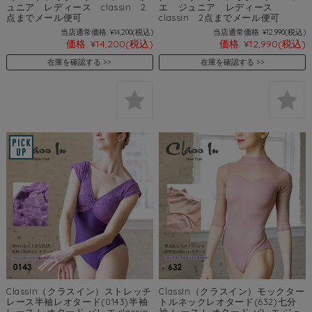
ュニア レディース classin 2
エ ジュニア レディース
点までメール便可
classin 2点までメール便可
当店通常価格:
¥14,200
(税込)
当店通常価格:
¥12,990
(税込)
価格:
¥14,200
(税込)
価格:
¥12,990
(税込)
在庫を確認する
在庫を確認する
ClassIn（クラスイン）ストレッチ
ClassIn（クラスイン）モックター
レース半袖レオタード(0143)半袖
トルネックレオタード(632)七分
レース レオタード バレエ classin
袖 レース レオタード バレエ ジュ