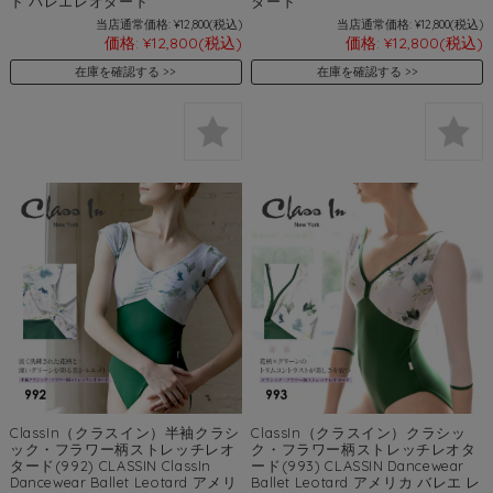
ド バレエレオタード
タード
当店通常価格:
¥12,800
(税込)
当店通常価格:
¥12,800
(税込)
価格:
¥12,800
(税込)
価格:
¥12,800
(税込)
在庫を確認する
在庫を確認する
ClassIn（クラスイン）半袖クラシ
ClassIn（クラスイン）クラシッ
ック・フラワー柄ストレッチレオ
ク・フラワー柄ストレッチレオタ
タード(992) CLASSIN ClassIn
ード(993) CLASSIN Dancewear
Dancewear Ballet Leotard アメリ
Ballet Leotard アメリカ バレエ レ