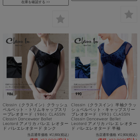
在庫を確認する
ClassIn（クラスイン）クラッシュ
ClassIn（クラスイン）半袖クラッ
ベルベット・トリムキャップスリ
シュベルベット・キャップスリー
ープレオタード（986）CLASSIN
ブレオタード（990）CLASSIN
ClassIn Dancewear Ballet
ClassIn Dancewear Ballet
Leotard アメリカ バレエ レオター
Leotard アメリカ バレエ レオター
ド バレエレオタード タンク
ド バレエレオタード 半袖
当店通常価格:
¥12,800
(税込)
当店通常価格:
¥12,800
(税込)
価格:
¥12,800
(税込)
価格:
¥12,800
(税込)