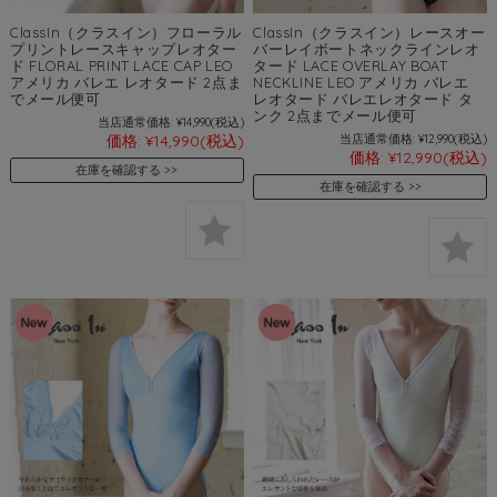
ClassIn（クラスイン）フローラル
ClassIn（クラスイン）レースオー
プリントレースキャップレオター
バーレイボートネックラインレオ
ド FLORAL PRINT LACE CAP LEO
タード LACE OVERLAY BOAT
アメリカ バレエ レオタード 2点ま
NECKLINE LEO アメリカ バレエ
でメール便可
レオタード バレエレオタード タ
ンク 2点までメール便可
当店通常価格:
¥14,990
(税込)
価格:
¥14,990
(税込)
当店通常価格:
¥12,990
(税込)
価格:
¥12,990
(税込)
在庫を確認する
在庫を確認する