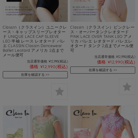
ClassIn（クラスイン）ユニークレ
ClassIn（クラスイン）ピンクレー
ース・キャップスリーブレオター
ス・オーバータンクレオタード
ド UNIQUE LACE CAP SLEEVE
PINK LACE OVER TANK LEO アメ
LEO 半袖 レース レオタード バレ
リカ バレエ レオタード バレエレ
エ CLASSIN ClassIn Dancewear
オタード タンク 2点までメール便
Ballet Leotard アメリカ 2点まで
可
メール便可
当店通常価格:
¥12,990
(税込)
当店通常価格:
¥12,990
(税込)
価格:
¥12,990
(税込)
価格:
¥12,990
(税込)
在庫を確認する
在庫を確認する