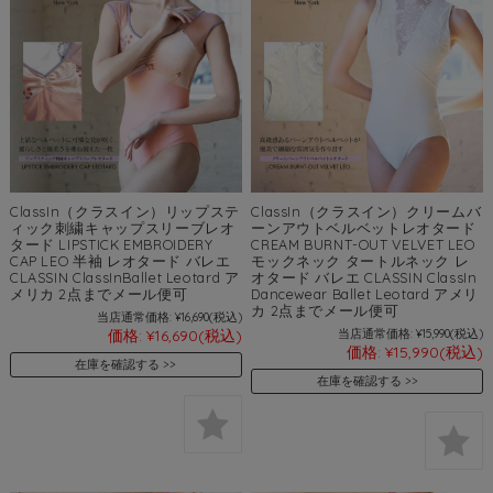
ClassIn（クラスイン）リップステ
ClassIn（クラスイン）クリームバ
ィック刺繍キャップスリーブレオ
ーンアウトベルベットレオタード
タード LIPSTICK EMBROIDERY
CREAM BURNT-OUT VELVET LEO
CAP LEO 半袖 レオタード バレエ
モックネック タートルネック レ
CLASSIN ClassInBallet Leotard ア
オタード バレエ CLASSIN ClassIn
メリカ 2点までメール便可
Dancewear Ballet Leotard アメリ
カ 2点までメール便可
当店通常価格:
¥16,690
(税込)
価格:
¥16,690
(税込)
当店通常価格:
¥15,990
(税込)
価格:
¥15,990
(税込)
在庫を確認する
在庫を確認する