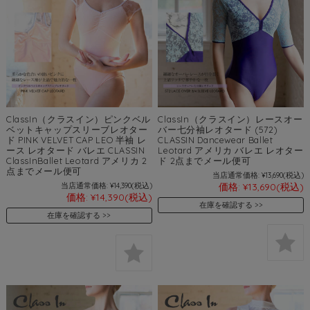
ClassIn（クラスイン）ピンクベル
ClassIn（クラスイン）レースオー
ベットキャップスリーブレオター
バー七分袖レオタード (572)
ド PINK VELVET CAP LEO 半袖 レ
CLASSIN Dancewear Ballet
ース レオタード バレエ CLASSIN
Leotard アメリカ バレエ レオター
ClassInBallet Leotard アメリカ 2
ド 2点までメール便可
点までメール便可
当店通常価格:
¥13,690
(税込)
当店通常価格:
¥14,390
(税込)
価格:
¥13,690
(税込)
価格:
¥14,390
(税込)
在庫を確認する
在庫を確認する