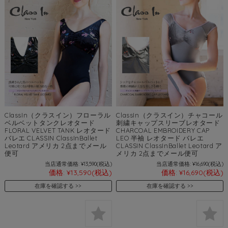
ClassIn（クラスイン）フローラル
ClassIn（クラスイン）チャコール
ベルベットタンクレオタード
刺繍キャップスリーブレオタード
FLORAL VELVET TANK レオタード
CHARCOAL EMBROIDERY CAP
バレエ CLASSIN ClassInBallet
LEO 半袖 レオタード バレエ
Leotard アメリカ 2点までメール
CLASSIN ClassInBallet Leotard ア
便可
メリカ 2点までメール便可
当店通常価格:
¥13,590
(税込)
当店通常価格:
¥16,690
(税込)
価格:
¥13,590
(税込)
価格:
¥16,690
(税込)
在庫を確認する
在庫を確認する