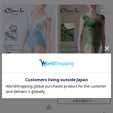
ClassIn（クラスイン）半袖フラワ
ClassIn（クラスイン）オリーブ刺
ー柄ベルベッドレオタード(537)
繍・キャップレオタード OLIVE
半袖 レース レオタード バレエ ジ
EMBROIDERY CAP LEO 半袖 レー
ュニア レディース classin 2点ま
ス レオタード バレエ CLASSIN
でメール便可
ClassIn Dancewear Ballet
Leotard アメリカ 2点までメール
当店通常価格:
¥12,990
(税込)
便可
価格:
¥12,990
(税込)
当店通常価格:
¥12,390
(税込)
在庫を確認する
価格:
¥12,390
(税込)
在庫を確認する