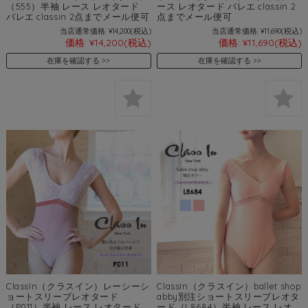
（555）半袖 レース レオタード
ース レオタード バレエ classin 2
バレエ classin 2点までメール便可
点までメール便可
当店通常価格:
¥14,200
(税込)
当店通常価格:
¥11,690
(税込)
価格:
¥14,200
(税込)
価格:
¥11,690
(税込)
在庫を確認する
在庫を確認する
ClassIn（クラスイン）レーシーシ
ClassIn（クラスイン）ballet shop
ョートスリーブレオタード
abby別注ショートスリーブレオタ
（P011）半袖 レース レオタード
ード（L8684）半袖 レース レオ