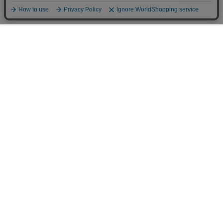
お店のトップへ戻る
カートをみる
マイページ
お客様レビュー
ご利用ガイド
返品・交換について
メルマガ登録
お知らせ
お問い合わせ
個人情報の取扱い
特定商取引法表示
サイトマップ