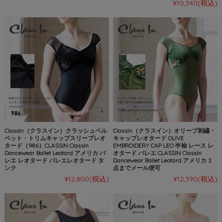
¥10,340
(税込)
ClassIn（クラスイン）クラッシュベル
ClassIn（クラスイン）オリーブ刺繍・
ベット・トリムキャップスリープレオ
キャップレオタード OLIVE
タード（986）CLASSIN ClassIn
EMBROIDERY CAP LEO 半袖 レース レ
Dancewear Ballet Leotard アメリカ バ
オタード バレエ CLASSIN ClassIn
レエ レオタード バレエレオタード タ
Dancewear Ballet Leotard アメリカ 2
ンク
点までメール便可
¥12,800
(税込)
¥12,390
(税込)