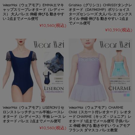
WearMoi（ウェアモア）EMMAエマキ
Grishko（グリシコ）CHRISSYタンクレ
ャップスリーブレオタード（レディー
オタード（DA1940MP）ボリショイス
ス） 大人バレエ 伸縮 伸びる 動きやす
ターズセンシーズ 大人バレエ タンクス
い 2点までメール便可
タイル 伸縮 伸びる 動きやすい 2点ま
でメール便可
¥10,560
(税込)
¥10,390
(税込)
WearMoi（ウェアモア）LISERONリセ
WearMoi（ウェアモア）CHARME
ロンストレッチチュール半袖レースレ
Child（スカート付レオタード）レオタ
オタード（レディース）半袖 レース レ
ード CHARME（キッズ・ジュニア）レ
オタード バレエ 2点までメール便可
オタード 1点までメール便可 子供バレ
エ 伸縮 伸びる 動きやすい ウェアモア
¥10,560
(税込)
フランス ダマスコ バレエ教室