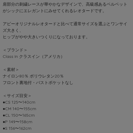
肩部分の刺繍レースが華やかなデザインで、高級感あるベルベット
がシックにエレガントにみせてくれるレオタードです。
アビーオリジナルレオタードと比べて通常サイズを選ぶとワンサイ
ズ大きく、
ヒップがやや大きいつくりになっております。
＜ブランド＞
Class In クラスイン（アメリカ）
＜素材＞
ナイロン80％ ポリウレタン20％
フロント裏地付・バストポケットなし
＜サイズ目安＞
●CS 125〜140cm
●CM 140〜155cm
●CL 150〜165cm
●P 149〜158cm
●S 156〜162cm