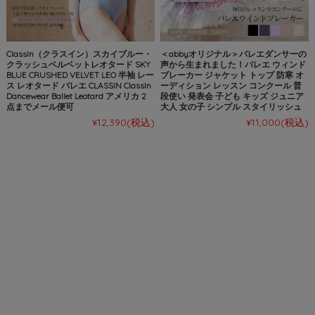
ClassIn（クラスイン）スカイブルー・
＜abbyオリジナル＞バレエダンサーの
クラッシュベルベットレオタード SKY
声から生まれました！バレエ ウィンド
BLUE CRUSHED VELVET LEO 半袖 レー
ブレーカー ジャケット トップ 防寒 オ
ス レオタード バレエ CLASSIN ClassIn
ーディション レッスン コンクール 普
Dancewear Ballet Leotard アメリカ 2
段使い 発表会 子ども キッズ ジュニア
点までメール便可
大人 女の子 シンプル スタイリッシュ
¥12,390
(税込)
¥11,000
(税込)