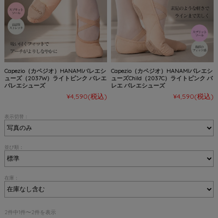
Capezio（カペジオ）HANAMIバレエシ
Capezio（カペジオ）HANAMIバレエシ
ューズ（2037W）ライトピンク バレエ
ューズChild（2037C）ライトピンク バ
バレエシューズ
レエ バレエシューズ
¥4,590
(税込)
¥4,590
(税込)
表示切替：
並び順：
在庫：
2件中1件〜2件を表示