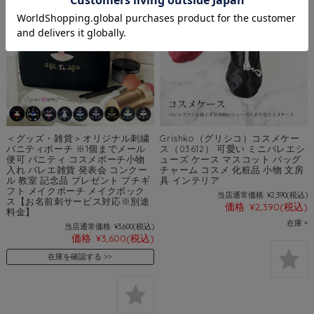
＜グッズ・雑貨＞オリジナル刺繍
Grishko（グリシコ）コスメケー
バニティポーチ ※1個までメール
ス（03612） 可愛い ミニバレエシ
便可 バニティ コスメポーチ小物
ューズ ケース マスコット バッグ
入れ バレエ雑貨 発表会 コンクー
チャーム コスメ 化粧品 小物 文房
ル 教室 記念品 プレゼント プチギ
具 インテリア
フト メイクポーチ メイクボック
当店通常価格:
¥2,390
(税込)
ス【お名前刺サービス対応※別途
価格:
¥2,390
(税込)
料金】
在庫 ×
当店通常価格:
¥3,600
(税込)
価格:
¥3,600
(税込)
在庫を確認する