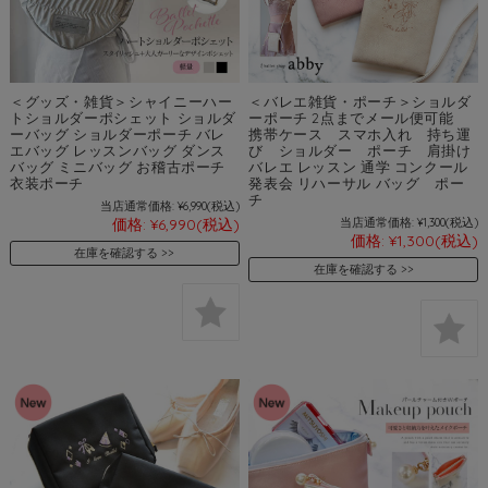
＜グッズ・雑貨＞シャイニーハー
＜バレエ雑貨・ポーチ＞ショルダ
トショルダーポシェット ショルダ
ーポーチ 2点までメール便可能
ーバッグ ショルダーポーチ バレ
携帯ケース スマホ入れ 持ち運
エバッグ レッスンバッグ ダンス
び ショルダー ポーチ 肩掛け
バッグ ミニバッグ お稽古ポーチ
バレエ レッスン 通学 コンクール
衣装ポーチ
発表会 リハーサル バッグ ポー
チ
当店通常価格:
¥6,990
(税込)
価格:
¥6,990
(税込)
当店通常価格:
¥1,300
(税込)
価格:
¥1,300
(税込)
在庫を確認する
在庫を確認する