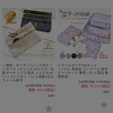
＜雑貨・ポーチ＞3ジップポケッ
トラベルポーチ6点セット
トポーチ（オリジナルロゴ入）化
（J916）発表会 コンクール 留学
粧ポーチ メイク道具 メイク かわ
スーツケース 整理 バレエ用品 整
いい コンパクト バレエ雑貨6点ま
理収納
でメール便可
当店通常価格:
¥2,390
(税込)
当店通常価格:
¥900
(税込)
価格:
¥2,390
(税込)
価格:
¥900
(税込)
在庫 ×
在庫 ×