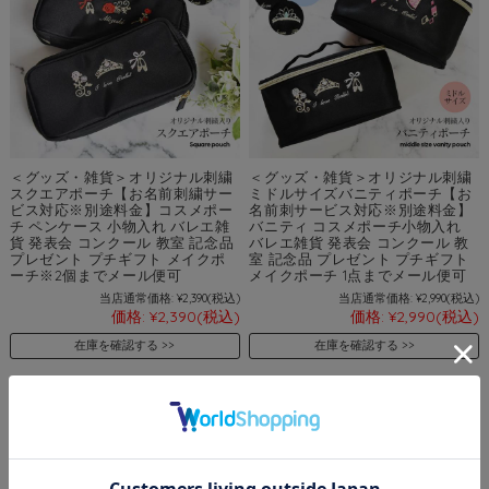
＜グッズ・雑貨＞オリジナル刺繍
＜グッズ・雑貨＞オリジナル刺繍
スクエアポーチ【お名前刺繍サー
ミドルサイズバニティポーチ【お
ビス対応※別途料金】コスメポー
名前刺サービス対応※別途料金】
チ ペンケース 小物入れ バレエ雑
バニティ コスメポーチ小物入れ
貨 発表会 コンクール 教室 記念品
バレエ雑貨 発表会 コンクール 教
プレゼント プチギフト メイクポ
室 記念品 プレゼント プチギフト
ーチ※2個までメール便可
メイクポーチ 1点までメール便可
当店通常価格:
¥2,390
(税込)
当店通常価格:
¥2,990
(税込)
価格:
¥2,390
(税込)
価格:
¥2,990
(税込)
在庫を確認する
在庫を確認する