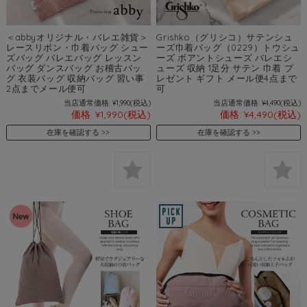
＜abbyオリジナル・バレエ雑貨＞
Grishko（グリシコ）サテンシュ
レースリボン・巾着バッグ シュー
ーズ巾着バッグ（0229）トウシュ
ズバッグ バレエバッグ レッスン
ーズ ポアントシューズ バレエシ
バッグ ダンスバッグ お稽古バッ
ューズ 収納 1足分 サテン 巾着 プ
グ 衣装バッグ 収納バッグ 習い事
レゼント ギフト メール便4点まで
2点までメール便可
可
当店通常価格:
¥1,990
(税込)
当店通常価格:
¥4,490
(税込)
価格:
¥1,990
(税込)
価格:
¥4,490
(税込)
在庫を確認する
在庫を確認する