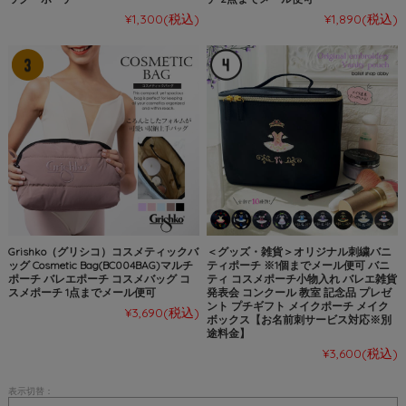
¥1,300
(税込)
¥1,890
(税込)
Grishko（グリシコ）コスメティックバ
＜グッズ・雑貨＞オリジナル刺繍バニ
ッグ Cosmetic Bag(BC004BAG)マルチ
ティポーチ ※1個までメール便可 バニ
ポーチ バレエポーチ コスメバッグ コ
ティ コスメポーチ小物入れ バレエ雑貨
スメポーチ 1点までメール便可
発表会 コンクール 教室 記念品 プレゼ
ント プチギフト メイクポーチ メイク
¥3,690
(税込)
ボックス【お名前刺サービス対応※別
途料金】
¥3,600
(税込)
表示切替：