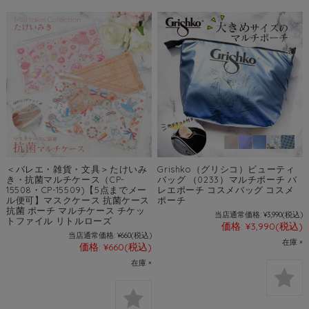
＜バレエ・雑貨・文具＞たけいみ
Grishko（グリシコ）ビューティ
き・抗菌マルチケース（CP-
バッグ （0233）マルチポーチ バ
15508・CP-15509)【5点までメー
レエポーチ コスメバッグ コスメ
ル便可】マスクケース 抗菌ケース
ポーチ
抗菌 ポーチ マルチケース チケッ
当店通常価格:
¥3,990
(税込)
トファイル リトルローズ
価格:
¥3,990
(税込)
当店通常価格:
¥660
(税込)
在庫 ×
価格:
¥660
(税込)
在庫 ×