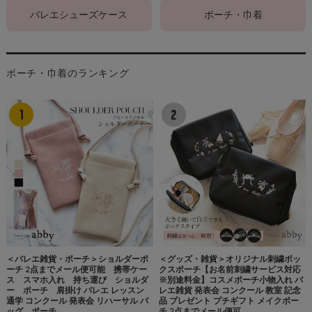
バレエシューズケース
ポーチ・巾着
ポーチ・巾着のランキング
＜バレエ雑貨・ポーチ＞ショルダーポ
＜グッズ・雑貨＞オリジナル刺繍ボッ
ーチ 2点までメール便可能 携帯ケー
クスポーチ【お名前刺繍サービス対応
ス スマホ入れ 持ち運び ショルダ
※別途料金】コスメポーチ小物入れ バ
ー ポーチ 肩掛け バレエ レッスン
レエ雑貨 発表会 コンクール 教室 記念
通学 コンクール 発表会 リハーサル バ
品 プレゼント プチギフト メイクポー
ッグ ポーチ
チ 2点までメール便可