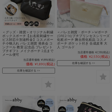
＜グッズ・雑貨＞オリジナル刺繍
＜バレエ雑貨・ポーチ＞Wポーチ
ボックスポーチ【お名前刺繍サー
(DRE2-16)プチプリンセスシリーズ
ビス対応※別途料金】コスメポー
化粧ポーチ 舞台用化粧品 コスメ
チ小物入れ バレエ雑貨 発表会 コ
ポーチ ポケット付き 合成皮革 大
ンクール 教室 記念品 プレゼント
人 ゴールド
プチギフト メイクポーチ 2点まで
当店通常価格:
¥2,530
(税込)
メール便可
価格:
¥2,530
(税込)
当店通常価格:
¥1,890
(税込)
在庫を確認する
価格:
¥1,890
(税込)
在庫を確認する