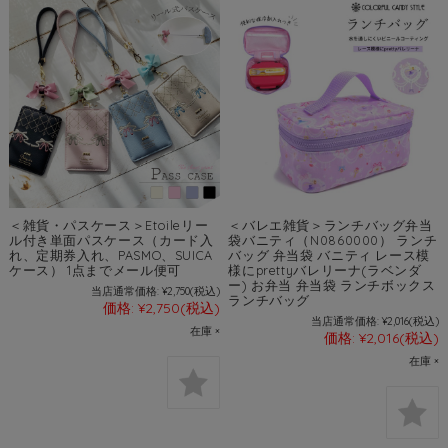
＜雑貨・パスケース＞Etoileリー
＜バレエ雑貨＞ランチバッグ弁当
ル付き単面パスケース（カード入
袋バニティ（N0860000） ランチ
れ、定期券入れ、PASMO、SUICA
バッグ 弁当袋 バニティ レース模
ケース） 1点までメール便可
様にprettyバレリーナ(ラベンダ
ー) お弁当 弁当袋 ランチボックス
当店通常価格:
¥2,750
(税込)
ランチバッグ
価格:
¥2,750
(税込)
当店通常価格:
¥2,016
(税込)
在庫 ×
価格:
¥2,016
(税込)
在庫 ×