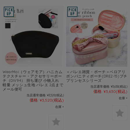
WearMoi（ウェアモア）ハニカム
＜バレエ雑貨・ポーチ＞ベロアリ
テクスチャー・アクセサリーポー
ボンバニティポーチ(DRE2-15)プチ
チ（DIV94） 持ち運び 小物入れ
プリンセスシリーズ
軽量 メッシュ生地 バレエ 2点まで
当店通常価格:
¥3,630
(税込)
メール便可
価格:
¥3,630
(税込)
当店通常価格:
¥3,520
(税込)
在庫 ×
価格:
¥3,520
(税込)
在庫 ×