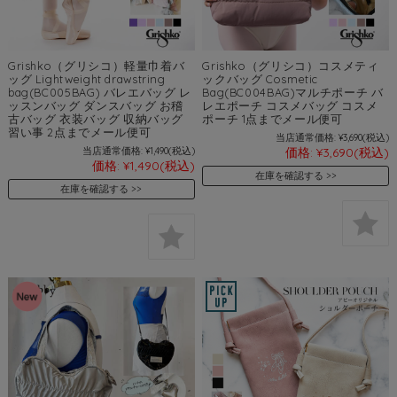
Grishko（グリシコ）軽量巾着バ
Grishko（グリシコ）コスメティ
ッグ Lightweight drawstring
ックバッグ Cosmetic
bag(BC005BAG) バレエバッグ レ
Bag(BC004BAG)マルチポーチ バ
ッスンバッグ ダンスバッグ お稽
レエポーチ コスメバッグ コスメ
古バッグ 衣装バッグ 収納バッグ
ポーチ 1点までメール便可
習い事 2点までメール便可
当店通常価格:
¥3,690
(税込)
当店通常価格:
¥1,490
(税込)
価格:
¥3,690
(税込)
価格:
¥1,490
(税込)
在庫を確認する
在庫を確認する