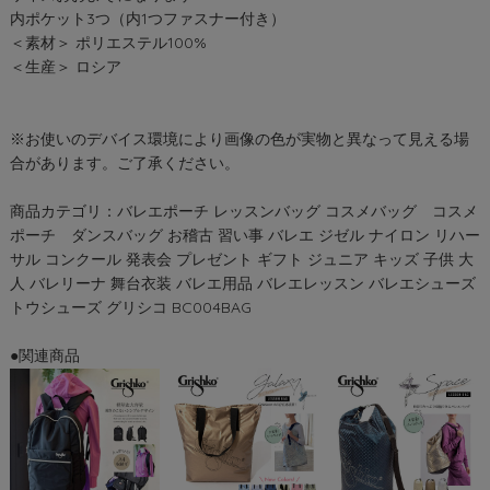
内ポケット3つ（内1つファスナー付き）
＜素材＞ ポリエステル100%
＜生産＞ ロシア
※お使いのデバイス環境により画像の色が実物と異なって見える場
合があります。ご了承ください。
商品カテゴリ：バレエポーチ レッスンバッグ コスメバッグ コスメ
ポーチ ダンスバッグ お稽古 習い事 バレエ ジゼル ナイロン リハー
サル コンクール 発表会 プレゼント ギフト ジュニア キッズ 子供 大
人 バレリーナ 舞台衣装 バレエ用品 バレエレッスン バレエシューズ
トウシューズ グリシコ BC004BAG
●関連商品