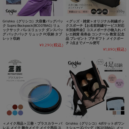
Grishko（グリシコ）大容量バッグパッ
＜グッズ・雑貨＞オリジナル刺繍ボッ
ク Supra Backpack(BC007BAG) リュ
クスポーチ【お名前刺繍サービス対応
ックサック バレエリュック ダンスバッ
※別途料金】コスメポーチ小物入れ バ
グ バックパック リュック PC収納 タブ
レエ雑貨 発表会 コンクール 教室 記念
レット収納
品 プレゼント プチギフト メイクポー
チ 2点までメール便可
¥9,290
(税込)
¥1,890
(税込)
＜メイク用品＞三善・プラスカラー バ
Grishko（グリシコ）4ポケットポワン
レエ メイク 舞台メイク メイク用品 ス
トシューズバッグ（BC013BAG）メッ