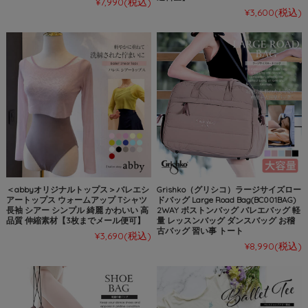
¥7,990
(税込)
¥3,600
(税込)
＜abbyオリジナルトップス＞バレエシ
Grishko（グリシコ）ラージサイズロー
アートップス ウォームアップ Tシャツ
ドバッグ Large Road Bag(BC001BAG)
長袖 シアー シンプル 綺麗 かわいい 高
2WAY ボストンバッグ バレエバッグ 軽
品質 伸縮素材【3枚までメール便可】
量 レッスンバッグ ダンスバッグ お稽
古バッグ 習い事 トート
¥3,690
(税込)
¥8,990
(税込)