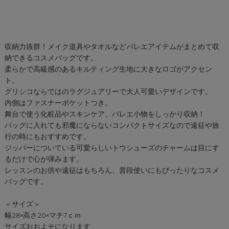
収納力抜群！メイク道具やタオルなどバレエアイテムがまとめて収
納できるコスメバッグです。
柔らかで高級感のあるキルティング生地に大きなロゴがアクセン
ト。
グリシコならではのラグジュアリーで大人可愛いデザインです。
内側はファスナーポケットつき。
舞台で使う化粧品やスキンケア、バレエ小物をしっかり収納！
バッグに入れても邪魔にならないコンパクトサイズなので遠征や旅
行の時にもおすすめです。
ジッパーについている可愛らしいトウシューズのチャームは目にす
るだけで心が弾みます。
レッスンのお供や遠征はもちろん、普段使いにもぴったりなコスメ
バッグです。
＜サイズ＞
幅28×高さ20×マチ7ｃｍ
サイズおおよそになります