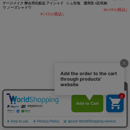
テージメイク 舞台用化粧品 アイシャド
シュ生地 通気性 4足収納
ウ ノーズシャドウ
¥6,490
(税込)
¥1,430
(税込)