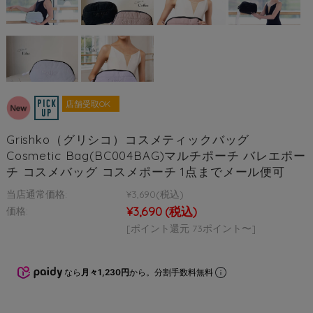
店舗受取OK
Grishko（グリシコ）コスメティックバッグ
Cosmetic Bag(BC004BAG)マルチポーチ バレエポー
チ コスメバッグ コスメポーチ 1点までメール便可
当店通常価格:
¥3,690
(税込)
¥3,690
(税込)
価格:
[ポイント還元 73ポイント〜]
なら
月々1,230円
から。分割手数料無料