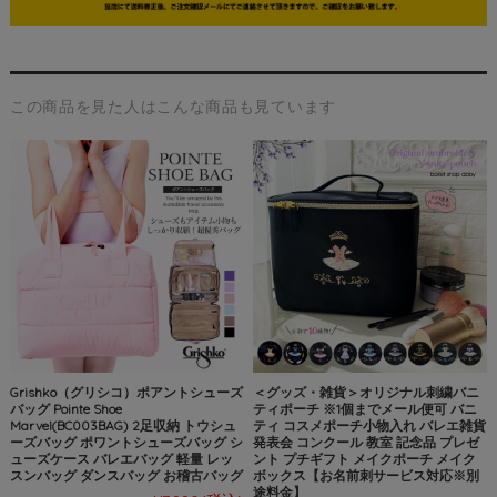
この商品を見た人はこんな商品も見ています
Grishko（グリシコ）ポアントシューズ
＜グッズ・雑貨＞オリジナル刺繍バニ
バッグ Pointe Shoe
ティポーチ ※1個までメール便可 バニ
Marvel(BC003BAG) 2足収納 トウシュ
ティ コスメポーチ小物入れ バレエ雑貨
ーズバッグ ポワントシューズバッグ シ
発表会 コンクール 教室 記念品 プレゼ
ューズケース バレエバッグ 軽量 レッ
ント プチギフト メイクポーチ メイク
スンバッグ ダンスバッグ お稽古バッグ
ボックス【お名前刺サービス対応※別
途料金】