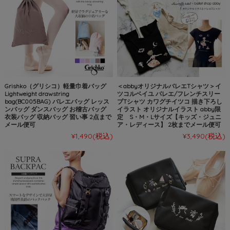
Grishko（グリシコ）軽量巾着バッグ
＜abbyオリジナルバレエTシャツ＞イ
Lightweight drawstring
ツコルベイユ バレエ/フレンチスリー
bag(BC005BAG) バレエバッグ レッス
ブTシャツ カワグチイツコ 描き下ろし
ンバッグ ダンスバッグ お稽古バッグ
イラスト オリジナルイラスト abby限
衣装バッグ 収納バッグ 習い事 2点まで
定 S・M・Lサイズ【キッズ・ジュニ
メール便可
ア・レディース】 2枚までメール便可
¥1,490
(税込)
¥3,490
(税込)