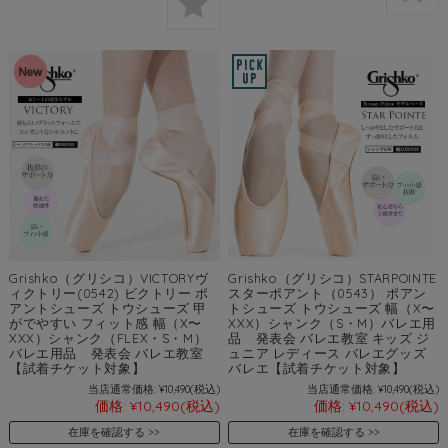
Grishko（グリシコ）VICTORYヴ
Grishko（グリシコ）STARPOINTE
ィクトリー(0542) ビクトリー ポ
スターポアント（0543） ポアン
アントシューズ トウシューズ 甲
トシューズ トウシューズ 幅（X〜
がでやすい フィット感 幅（X〜
XXX）シャンク（S・M）バレエ用
XXX）シャンク（FLEX・S・M）
品 発表会 バレエ教室 キッズ ジ
バレエ用品 発表会 バレエ教室
ュニア レディース バレエグッズ
【試着チケット対象】
バレエ【試着チケット対象】
当店通常価格:
¥10,490
(税込)
当店通常価格:
¥10,490
(税込)
価格:
¥10,490
(税込)
価格:
¥10,490
(税込)
在庫を確認する
在庫を確認する