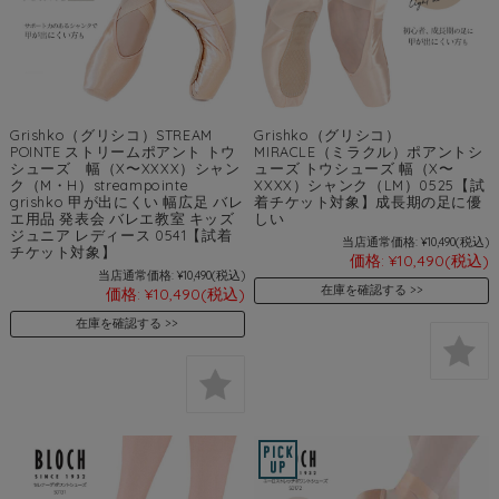
Grishko（グリシコ）STREAM
Grishko（グリシコ）
POINTE ストリームポアント トウ
MIRACLE（ミラクル）ポアントシ
シューズ 幅（X〜XXXX）シャン
ューズ トウシューズ 幅（X〜
ク（M・H）streampointe
XXXX）シャンク（LM）0525【試
grishko 甲が出にくい 幅広足 バレ
着チケット対象】成長期の足に優
エ用品 発表会 バレエ教室 キッズ
しい
ジュニア レディース 0541【試着
当店通常価格:
¥10,490
(税込)
チケット対象】
価格:
¥10,490
(税込)
当店通常価格:
¥10,490
(税込)
在庫を確認する
価格:
¥10,490
(税込)
在庫を確認する