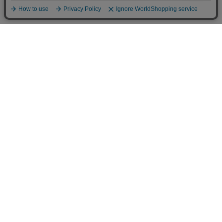
お店のトップへ戻る
カートをみる
マイページ
お客様レビュー
ご利用ガイド
返品・交換について
メルマガ登録
お知らせ
お問い合わせ
個人情報の取扱い
特定商取引法表示
サイトマップ