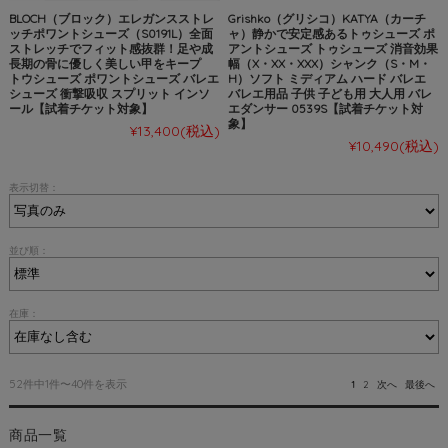
BLOCH（ブロック）エレガンスストレ
Grishko（グリシコ）KATYA（カーチ
ッチポワントシューズ（S0191L）全面
ャ）静かで安定感あるトゥシューズ ポ
ストレッチでフィット感抜群！足や成
アントシューズ トゥシューズ 消音効果
長期の骨に優しく美しい甲をキープ
幅（X・XX・XXX）シャンク（S・M・
トウシューズ ポワントシューズ バレエ
H）ソフト ミディアム ハード バレエ
シューズ 衝撃吸収 スプリット インソ
バレエ用品 子供 子ども用 大人用 バレ
ール【試着チケット対象】
エダンサー 0539S【試着チケット対
象】
¥13,400
(税込)
¥10,490
(税込)
表示切替：
並び順：
在庫：
52件中1件〜40件を表示
1
2
次へ
最後へ
商品一覧