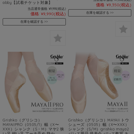
abby【試着チケット対象】
価格:
¥9,350
(税込)
当店通常価格:
¥9,990
(税込)
在庫を確認する
価格:
¥9,990
(税込)
在庫を確認する
Grishko（グリシコ）
Grishko（グリシコ）MAYAII トウ
MAYAIIPRO（0505/1）幅（X〜
シューズ（0505）幅（X〜XXX）
XXX）シャンク（S・M）マヤ2 狭
シャンク（S/M）grishko maya2
い足 細い足 アーチ高め 静か
バレエ用品 発表会 バレエ教室 キ