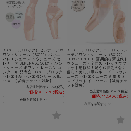
BLOCH（ブロック）セレナーデポ
BLOCH（ブロック）ユーロストレ
ワントシューズ（S0131）バレエ
ッチポワントシューズ（S0172）
バレエシューズ トウシューズ セ
EURO STRETCH 画期的な新世代ト
レナーデ SERENADE S0131 ポワン
ウシューズ・全面ストレッチでフ
トシューズ ポワント レッスン コ
ィット感抜群！足や成長期の骨に
ンクール 発表会 BLOCH ブロック
優しく美しい甲をキープ トウシ
バレエ用品 バレエダンサー ballet
ューズ バレエシューズ 衝撃吸収
shoes【試着チケット対象】
スプリット インソール【試着チケ
ット対象】
当店通常価格:
¥11,790
(税込)
価格:
¥11,790
(税込)
当店通常価格:
¥13,400
(税込)
価格:
¥13,400
(税込)
在庫を確認する
在庫を確認する