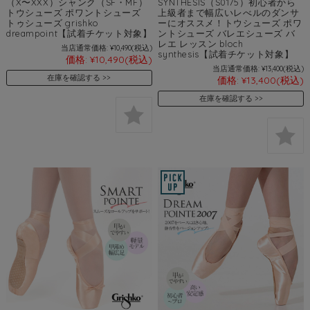
（X〜XXX）シャンク（SF・MF）
SYNTHESIS（S0175）初心者から
トウシューズ ポワントシューズ
上級者まで幅広いレべルのダンサ
トゥシューズ grishko
ーにオススメ！トウシューズ ポワ
dreampoint【試着チケット対象】
ントシューズ バレエシューズ バ
レエ レッスン bloch
当店通常価格:
¥10,490
(税込)
synthesis【試着チケット対象】
価格:
¥10,490
(税込)
当店通常価格:
¥13,400
(税込)
在庫を確認する
価格:
¥13,400
(税込)
在庫を確認する