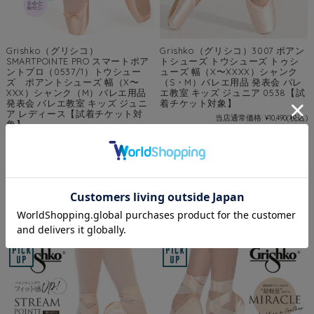
Grishko（グリシコ）
Grishko（グリシコ）3007 ポアン
SMARTPOINTE PRO スマートポア
トシューズ トウシューズ トゥシ
ントプロ（0537/1）トウシュー
ューズ 幅（X〜XXXX）シャンク
ズ ポアントシューズ 幅（X〜
（S・M）バレエ用品 発表会 バレ
XXX）シャンク（M）バレエ用品
エ教室 キッズ ジュニア 0538【試
発表会 バレエ教室 キッズ ジュニ
着チケット対象】
ア レディース【試着チケット対
当店通常価格:
¥10,490
(税込)
象】
価格:
¥10,490
(税込)
当店通常価格:
¥10,490
(税込)
在庫を確認する
価格:
¥10,490
(税込)
在庫を確認する