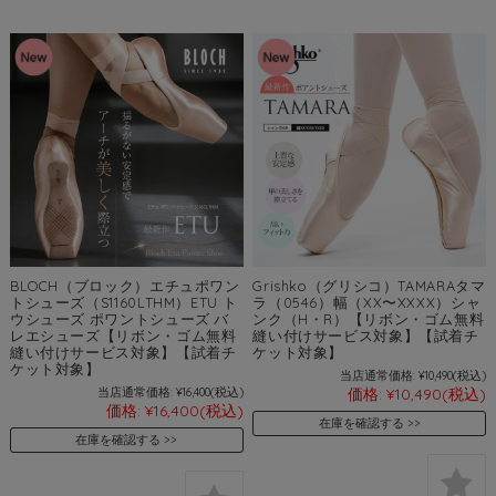
BLOCH（ブロック）エチュポワン
Grishko（グリシコ）TAMARAタマ
トシューズ（S1160LTHM）ETU ト
ラ（0546）幅（XX〜XXXX）シャ
ウシューズ ポワントシューズ バ
ンク（H・R）【リボン・ゴム無料
レエシューズ【リボン・ゴム無料
縫い付けサービス対象】【試着チ
縫い付けサービス対象】【試着チ
ケット対象】
ケット対象】
当店通常価格:
¥10,490
(税込)
当店通常価格:
¥16,400
(税込)
価格:
¥10,490
(税込)
価格:
¥16,400
(税込)
在庫を確認する
在庫を確認する