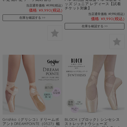
ッズ ジュニア レディース【試着
当店通常価格:
¥9,990
(税込)
チケット対象】
価格:
¥9,990
(税込)
当店通常価格:
¥9,990
(税込)
在庫を確認する
価格:
¥9,990
(税込)
在庫を確認する
Grishko（グリシコ）ドリームポ
BLOCH（ブロック）シンセシス
アントDREAMPOINTE（0527）幅
ストレッチトウシューズ