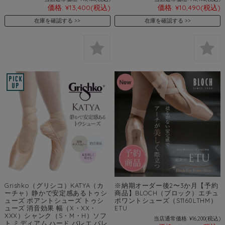
価格:
¥13,400
(税込)
価格:
¥10,490
(税込)
在庫を確認する
在庫を確認する
Grishko（グリシコ）KATYA（カ
※納期オーダー後2〜3か月【予約
ーチャ）静かで安定感あるトゥシ
商品】BLOCH（ブロック）エチュ
ューズ ポアントシューズ トゥシ
ポワントシューズ（S1160LTHM）
ューズ 消音効果 幅（X・XX・
ETU
XXX）シャンク（S・M・H）ソフ
当店通常価格:
¥16,200
(税込)
ト ミディアム ハード バレエ バレ