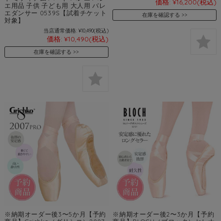
価格:
¥16,200
(税込)
エ用品 子供 子ども用 大人用 バレ
エダンサー 0539S【試着チケット
在庫を確認する
対象】
当店通常価格:
¥10,490
(税込)
価格:
¥10,490
(税込)
在庫を確認する
※納期オーダー後3〜5か月【予約
※納期オーダー後2〜3か月【予約