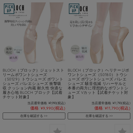
BLOCH（ブロック）ジェットスト
BLOCH（ブロック）ヘリテージポ
リームポワントシューズ
ワントシューズ（S0180）トウシ
（S0129）トウシューズ ポワント
ューズ ポワントシューズ バレエ
シューズ バレエシューズ 衝撃吸
シューズ 騒音低減 リハーサルと
収 クッション内蔵 耐久性 快適な
本番の両方に理想的なポワントシ
履き心地 BLOCH ブロック【試着
ューズ Vカット【試着チケット対
チケット対象】
象】
当店通常価格:
¥9,990
(税込)
当店通常価格:
¥11,790
(税込)
価格:
¥9,990
(税込)
価格:
¥11,790
(税込)
在庫を確認する
在庫を確認する