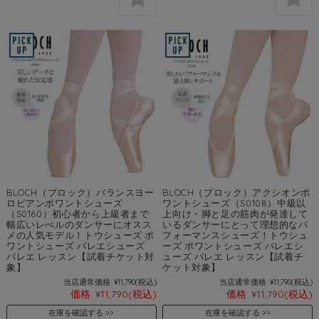
BLOCH（ブロック）バランスヨー
BLOCH（ブロック）アクシオンポ
ロピアンポワントシューズ
ワントシューズ（S0108）中級以
（S0160）初心者から上級者まで
上向け・脚と足の筋肉が発達して
幅広いレべルのダンサーにオスス
いるダンサーにとって理想的なパ
メの人気モデル！トウシューズ ポ
フォーマンスシューズ！トウシュ
ワントシューズ バレエシューズ
ーズ ポワントシューズ バレエシ
バレエ レッスン【試着チケット対
ューズ バレエ レッスン【試着チ
象】
ケット対象】
当店通常価格:
¥11,790
(税込)
当店通常価格:
¥11,790
(税込)
価格:
¥11,790
(税込)
価格:
¥11,790
(税込)
在庫を確認する
在庫を確認する