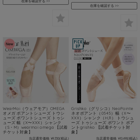
在庫を確認する
在庫を確認する
WearMoi（ウェアモア）OMEGA
Grishko（グリシコ）NeoPointe
オメガ ポアントシューズ トウシ
ネオポアント（0545）幅（X〜
ューズ ポワントシューズ トゥシ
XXX）シャンク（H,R） トウシュ
ューズ 幅（X〜XXX）シャンク
ーズ トゥシューズ ポワント ポア
（S・M）wearmoi omega 【試着
ントgrishko 【試着チケット対
チケット対象】
象】
当店通常価格:
¥9,350
(税込)
当店通常価格:
¥10,490
(税込)