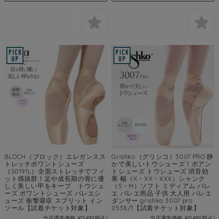
BLOCH（ブロック）エレガンスス
Grishko（グリシコ）3007 PRO 静
トレッチポワントシューズ
かで美しいトウシューズ！ポアン
（S0191L）全面ストレッチでフィ
トシューズ トウシューズ 消音効
ット感抜群！足や成長期の骨に優
果 幅（X・XX・XXX）シャンク
しく美しい甲をキープ トウシュ
（S・M）ソフト ミディアム バレ
ーズ ポワントシューズ バレエシ
エ バレエ用品 子供 大人用 バレエ
ューズ 衝撃吸収 スプリット イン
ダンサー grishko 3007 pro
ソール【試着チケット対象】
0538/1【試着チケット対象】
当店通常価格:
¥13,400
(税込)
当店通常価格:
¥10,490
(税込)