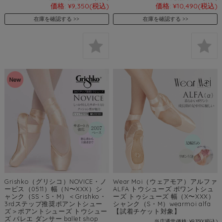
価格:
¥9,350
(税込)
価格:
¥10,490
(税込)
在庫を確認する
在庫を確認する
Grishko（グリシコ）NOVICE・ノ
Wear Moi（ウェアモア）アルファ
ービス（0511）幅（N〜XXX）シ
ALFA トウシューズ ポワントシュ
ャンク（SS・S・M）＜Grishko・
ーズ トゥシューズ 幅（X〜XXX）
3rdステップ推奨ポアントシュー
シャンク（S・M）wearmoi alfa
ズ＞ポアントシューズ トウシュー
【試着チケット対象】
ズ バレエ ダンサー ballet shop
当店通常価格:
¥9,350
(税込)