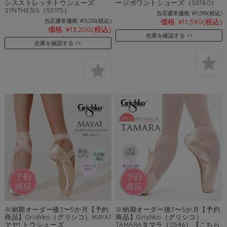
シスストレッチトウシューズ
ージポワントシューズ（S0180）
SYNTHESIS（S0175）
当店通常価格:
¥11,590
(税込)
当店通常価格:
¥13,200
(税込)
価格:
¥11,590
(税込)
価格:
¥13,200
(税込)
在庫を確認する
在庫を確認する
※納期オーダー後3〜5か月【予約
※納期オーダー後3〜5か月【予約
商品】Grishko（グリシコ）MAYA1
商品】Grishko（グリシコ）
マヤ1 トウシューズ
TAMARAタマラ（0546）【こちら