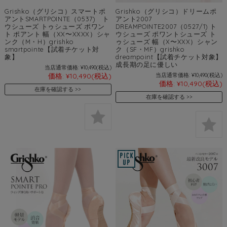
Grishko（グリシコ）スマートポ
Grishko（グリシコ）ドリームポ
アントSMARTPOINTE（0537) ト
アント2007
ウシューズ トゥシューズ ポワン
DREAMPOINTE2007（0527/1) ト
ト ポアント 幅（XX〜XXXX）シャ
ウシューズ ポワントシューズ ト
ンク（M・H）grishko
ゥシューズ 幅（X〜XXX）シャン
smartpointe【試着チケット対
ク（SF・MF）grishko
象】
dreampoint【試着チケット対象】
成長期の足に優しい
当店通常価格:
¥10,490
(税込)
価格:
¥10,490
(税込)
当店通常価格:
¥10,490
(税込)
価格:
¥10,490
(税込)
在庫を確認する
在庫を確認する