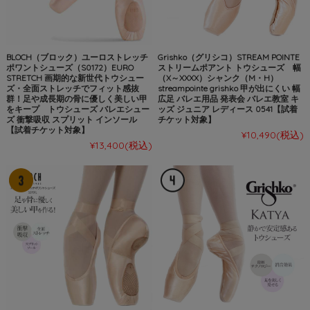
BLOCH（ブロック）ユーロストレッチ
Grishko（グリシコ）STREAM POINTE
ポワントシューズ（S0172）EURO
ストリームポアント トウシューズ 幅
STRETCH 画期的な新世代トウシュー
（X～XXXX）シャンク（M・H）
ズ・全面ストレッチでフィット感抜
streampointe grishko 甲が出にくい 幅
群！足や成長期の骨に優しく美しい甲
広足 バレエ用品 発表会 バレエ教室 キ
をキープ トウシューズ バレエシュー
ッズ ジュニア レディース 0541【試着
ズ 衝撃吸収 スプリット インソール
チケット対象】
【試着チケット対象】
¥10,490
(税込)
¥13,400
(税込)