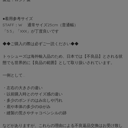
●着用参考サイズ
STAFF：W 通常サイズ25cm（普通幅）
「5.5」「XXX」が丁度良いです
◆◆ご購入の際は必ずご一読ください◆◆
トゥシューズは海外輸入品のため、日本では【不良品】とされる状
態でも世界的に【良品の範囲】として取り扱いされています。
一例として…
・左右の大きさの違い
・以前購入時とのサイズ感の違い
・多少のボンドのはみ出しや汚れ
・底や本体の多少のゆがみ
・縫製の荒さやチャコペンシルの跡
などがありますが、これらの理由による不良返品交換はお受け致し