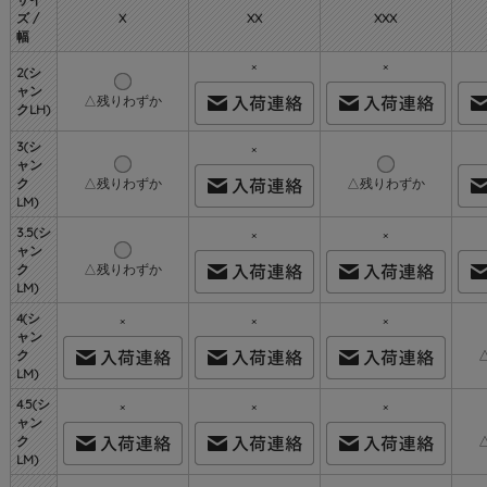
ズ /
X
XX
XXX
幅
×
×
2(シ
ャン
△残りわずか
クLH)
3(シ
×
ャン
ク
△残りわずか
△残りわずか
LM)
3.5(シ
×
×
ャン
ク
△残りわずか
LM)
4(シ
×
×
×
ャン
ク
LM)
4.5(シ
×
×
×
ャン
ク
LM)