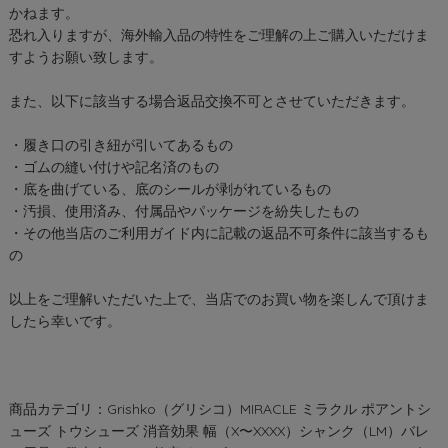
かねます。
恐れ入りますが、海外輸入品の特性をご理解の上ご購入いただけま
すようお願い致します。
また、以下に該当する場合返品交換不可とさせていただきます。
・履き口の引き紐が引いてあるもの
・ゴムの縫い付けや記名済のもの
・底を曲げている、底のシールが剥がれているもの
・汚損、使用済み、付属品やパッケージを紛失したもの
・その他当店のご利用ガイド内に記載の返品不可条件に該当するも
の
以上をご理解いただいた上で、当店でのお買い物を楽しんで頂けま
したら幸いです。
商品カテゴリ：Grishko（グリシコ）MIRACLE ミラクル ポアントシ
ューズ トウシューズ 消音効果 幅（X〜XXXX）シャンク（LM）バレ