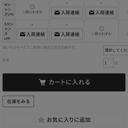
×
×
6(シ
ャン
△残りわずか
クLH)
6.5(シ
×
×
ャン
ク
△残りわずか
LM)
縫い付けサービスご利用の場合は返品交換不可:
数量:
個