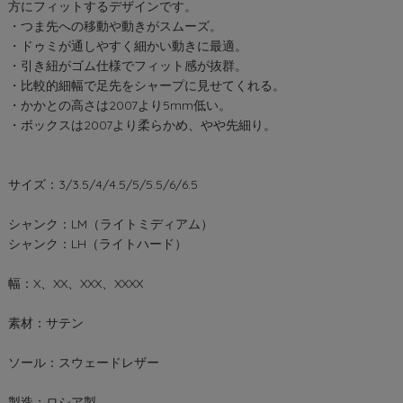
方にフィットするデザインです。
・つま先への移動や動きがスムーズ。
・ドゥミが通しやすく細かい動きに最適。
・引き紐がゴム仕様でフィット感が抜群。
・比較的細幅で足先をシャープに見せてくれる。
・かかとの高さは2007より5mm低い。
・ボックスは2007より柔らかめ、やや先細り。
サイズ：3/3.5/4/4.5/5/5.5/6/6.5
シャンク：LM（ライトミディアム）
シャンク：LH（ライトハード）
幅：X、XX、XXX、XXXX
素材：サテン
ソール：スウェードレザー
製造：ロシア製