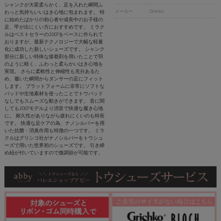
シャンクが大変柔らかく、足を入れた瞬間ふ
メーカー:
Grishko
わっと気持ちいいはき心地に包まれます。 特
に始めたばかりの初心者や成長中のお子様の
足、甲が出にくい方におすすめです。 ミラク
ルはベストセラーの2007をベースに作られて
おりますが、最新テクノロジーで大幅な軽量
化に成功した新しいシューズです。 シャンク
部分に新しい特殊な接着剤を用いたことで羽
のように軽く、ふわっと柔らかいはき心地を
実現。 さらに柔軟性と伸縮性も充分あるた
め、履いた瞬間からダンサーの足にフィット
します。 プラットフォームに非常にソフトな
パッドや生地素材を使ったことでトウパッド
なしでもスムーズな動きができます。 音に関
しても2007モデルより消音で快適な履き心地
に。 耐久性がありながら疲れにくいのも特長
です。 快適な足ケアの為、ナノシルバーを用
いた抗菌・消臭作用も特徴の一つです。 ミラ
クルはグリシコ社がナノシルバーをトウシュ
ーズで用いた世界初のシューズです。 引き締
め紐が付いていますので微調節が可能です。