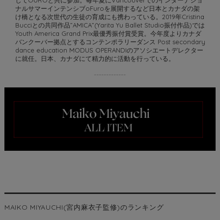
ナルサマーインテンシブoFuroを展開するなど日本とカナダの架
け橋となる次世代の生徒の育成にも携わっている。2019年Cristina
Bucciとの共同作品”AMICA”(Yarita Yu Ballet Studio振付作品)では
Youth America Grand Prix最優秀振付賞受賞。今年度よりカナダ
バンクーバー拠点とするコンテンポラリーダンス Post secondary
dance education MODUS OPERANDIのアソシエートデレクター
に就任。日本、カナダにて精力的に活動を行っている。
-------------
MAIKO MIYAUCHI(宮内麻衣子監修)のランキング