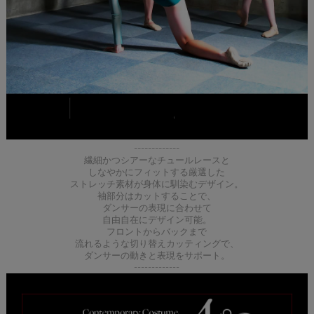
-------------
繊細かつシアーなチュールレースと
しなやかにフィットする厳選した
ストレッチ素材が身体に馴染むデザイン。
袖部分はカットすることで、
ダンサーの表現に合わせて
自由自在にデザイン可能。
フロントからバックまで
流れるような切り替えカッティングで、
ダンサーの動きと表現をサポート。
-------------