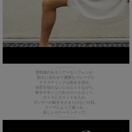
-------------
透明感のあるシアーなシフォンが、
動きに合わせて優雅なドレープと
ドラマティックな動きを演出。
体型を拾わないシルエットながら、
動きやすいこだわりのシルエット。
サイドにスリットを入れ、
ダンサーの動きをさまたげない仕様。
テーマによって選べる、
美しいカラーランナップ。
-------------