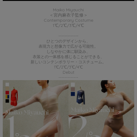
Maiko Miyauchi
＜宮内麻衣子監修＞
Contemporary Costume
1℃/2℃/3℃/4℃
-------------
ひとつのデザインから、
表現力と想像力で広がる可能性。
しなやかに体に馴染み、
衣装との一体感を感じることができる、
新しいコンテンポラリー・コスチューム。
1℃/2℃/3℃/4℃
Debut
-------------