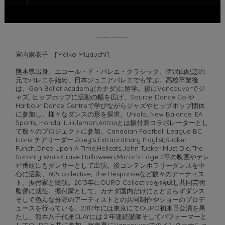
-------------
宮内麻衣子 [Maiko Miyauchi]
熊本県出身。エコール・ド・バレエ・クラシック、伊沢由紀恵の
元でバレエを始め、日本ジュニアバレエでも学ぶ。高校卒業後
は、Goh Ballet Academy(カナダ)に留学。後にVancouverでジ
ャズ, ヒップホップに活動の幅を広げ、Source Dance Co.や
Harbour Dance Centreで学びながらジャズやヒップホップ団体
に参加し、様々なダンスの形を探求。Uniqlo, New Balance, EA
Sports, Honda, Lululemon,Aritziaとは振付兼コラボレーターとし
て数々のプロジェクトに参加。Canadian Football League BC
Lions チアリーダー,Zoey's Extraordinary Playlist,Sucker
Punch,Once Upon A Time,Hellcats,John Tucker Must Die,The
Sorority Wars,Grave Halloween,Mirror's Edge 2等の映画やテレ
ビ番組にもダンサーとして出演。後コンテンポラリーダンスを中
心に活動、605 collective, The Responseなど数々のアーティス
ト、振付家と競演。2013年にOURO Collectiveを結成し共同芸術
監督に就任。振付家として、カナダ国内だけにとどまらずダンス
そして色んな分野のアーティストとの共同制作やショーのプロデ
ュースを行っている。2017年には東京にてOURO初来日公演を果
たし、熊本八千代座CLAYには２年連続講師そしてパフォーマーと
してOUROと共に参加。毎年夏にVancouverでのインターナショ