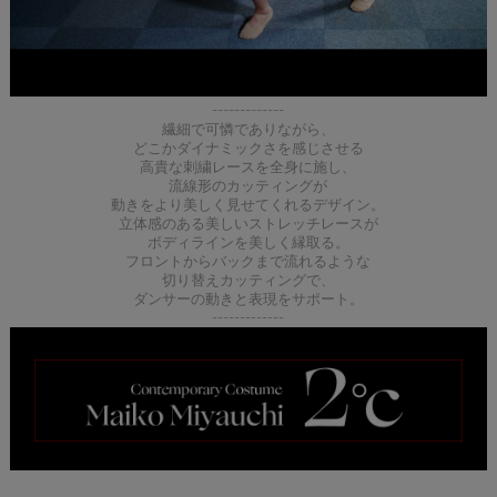
-------------
繊細で可憐でありながら、
どこかダイナミックさを感じさせる
高貴な刺繍レースを全身に施し、
流線形のカッティングが
動きをより美しく見せてくれるデザイン。
立体感のある美しいストレッチレースが
ボディラインを美しく縁取る。
フロントからバックまで流れるような
切り替えカッティングで、
ダンサーの動きと表現をサポート。
-------------