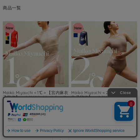
商品一覧
Maiko Miyauchi＜1℃＞【宮内麻衣
Maiko Miyauchi＜2℃＞【宮内麻
子監修】＜オリジナルレオタード
衣子監修】＜オリジナルレオター
＞コンテンポラリーダンス ballet
ド＞コンテンポラリーダンス
shop abby※1枚までメール便可
ballet shop abby※1枚までメール
便可
当店通常価格:
¥11,000
(税込)
価格:
¥11,000
(税込)
当店通常価格:
¥8,990
(税込)
価格:
¥8,990
(税込)
在庫を確認する
在庫を確認する