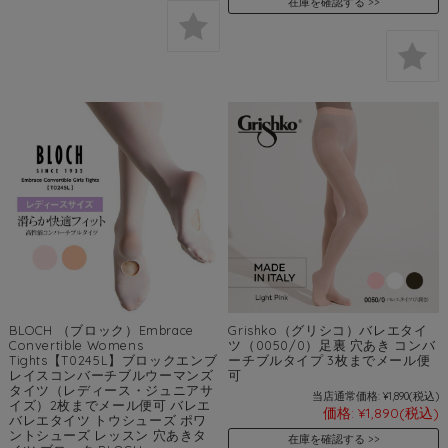
在庫を確認する
BLOCH （ブロック）Embrace
Grishko（グリシコ）バレエタイ
Convertible Womens
ツ（0050/0）足裏 穴あき コンバ
Tights【T0245L】ブロックエンブ
ーチブルタイプ 3枚までメール便
レイスコンバーチブルウーマンズ
可
タイツ（レディース・ジュニアサ
当店通常価格:
¥1,890
(税込)
イズ）2枚までメール便可 バレエ
価格:
¥1,890
(税込)
バレエタイツ トウシューズ ポワ
ントシューズ レッスン 穴あきタ
在庫を確認する