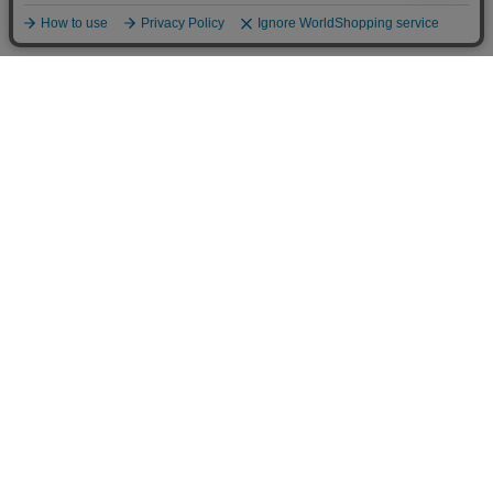
お店のトップへ戻る
カートをみる
マイページ
お客様レビュー
ご利用ガイド
返品・交換について
メルマガ登録
お知らせ
お問い合わせ
個人情報の取扱い
特定商取引法表示
サイトマップ