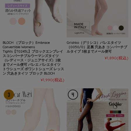
BLOCH （ブロック）Embrace
Grishko（グリシコ）バレエタイツ
Convertible Womens
（0050/0）足裏 穴あき コンバーチブ
Tights【T0245L】ブロックエンブレイ
ルタイプ 3枚までメール便可
スコンバーチブルウーマンズタイツ
¥1,890
(税込)
（レディース・ジュニアサイズ）2枚
までメール便可 バレエ バレエタイツ
トウシューズ ポワントシューズ レッス
ン 穴あきタイツ ブロック BLOCH
¥1,990
(税込)