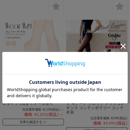
WearMoi（ウェアモア）穴あきコ
Grishko（グリシコ）Grishko
ンバーチブルマイクロファイバー
Bolshoi starsレギンス
タイツDIV03（ジュニア・レディ
（DAD2037/DA2037） （2枚ま
ース）穴あきタイツ バレエ バレ
でメール便可）ボリショイスター
エタイツ 2点までメール便可
ズ モナーク グロリア メッシュレ
ギンス コンテンポラリー コンテ
当店通常価格:
¥2,200
(税込)
～
衣装
価格:
¥2,200
(税込)
～
当店通常価格:
¥3,990
(税込)
在庫を確認する
価格:
¥3,990
(税込)