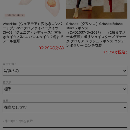
WearMoi（ウェアモア）穴あきコンバ
Grishko（グリシコ）Grishko Bolshoi
ーチブルマイクロファイバータイツ
starsレギンス
DIV03（ジュニア・レディース）穴あ
（DAD2037/DA2037） （2枚までメ
きタイツ バレエ バレエタイツ 2点まで
ール便可）ボリショイスターズ モナー
メール便可
ク グロリア メッシュレギンス コンテ
ンポラリー コンテ衣装
¥2,200
(税込)
¥3,990
(税込)
表示切替：
並び順：
在庫：
7件中1件〜7件を表示