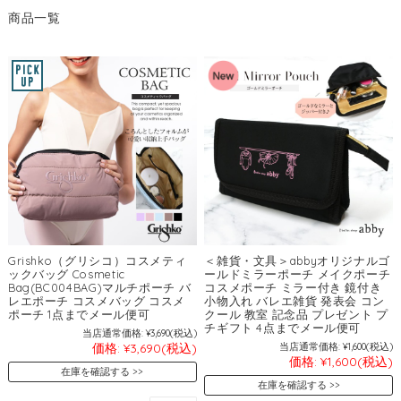
商品一覧
Grishko（グリシコ）コスメティ
＜雑貨・文具＞abbyオリジナルゴ
ックバッグ Cosmetic
ールドミラーポーチ メイクポーチ
Bag(BC004BAG)マルチポーチ バ
コスメポーチ ミラー付き 鏡付き
レエポーチ コスメバッグ コスメ
小物入れ バレエ雑貨 発表会 コン
ポーチ 1点までメール便可
クール 教室 記念品 プレゼント プ
チギフト 4点までメール便可
当店通常価格:
¥3,690
(税込)
価格:
¥3,690
(税込)
当店通常価格:
¥1,600
(税込)
価格:
¥1,600
(税込)
在庫を確認する
在庫を確認する