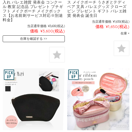
入れ バレエ雑貨 発表会 コンクー
ス メイクポーチ うさぎとテディ
ル 教室 記念品 プレゼント プチギ
ベア 文具 バレエグッズ クローズ
フト メイクポーチ メイクボック
ピン プレゼント ギフト バレエ雑
ス【お名前刺サービス対応※別途
貨 発表会 誕生日
料金】
当店通常価格:
¥1,650
(税込)
当店通常価格:
¥3,600
(税込)
価格:
¥1,650
(税込)
価格:
¥3,600
(税込)
在庫 ×
在庫を確認する