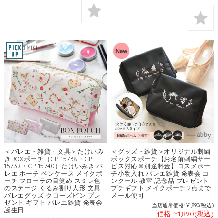
＜バレエ・雑貨・文具＞たけいみ
＜グッズ・雑貨＞オリジナル刺繍
きBOXポーチ（CP-15738・CP-
ボックスポーチ【お名前刺繍サー
15739・CP-15740）たけいみき バ
ビス対応※別途料金】コスメポー
レエ ポーチ ペンケース メイクポ
チ小物入れ バレエ雑貨 発表会 コ
ーチ フローラの目覚め スミレ色
ンクール 教室 記念品 プレゼント
のステージ くるみ割り人形 文具
プチギフト メイクポーチ 2点まで
バレエグッズ クローズピン プレ
メール便可
ゼント ギフト バレエ雑貨 発表会
当店通常価格:
¥1,890
(税込)
誕生日
価格:
¥1,890
(税込)