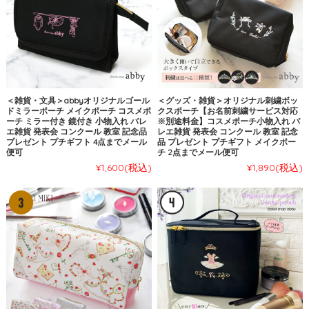
＜雑貨・文具＞abbyオリジナルゴール
＜グッズ・雑貨＞オリジナル刺繍ボッ
ドミラーポーチ メイクポーチ コスメポ
クスポーチ【お名前刺繍サービス対応
ーチ ミラー付き 鏡付き 小物入れ バレ
※別途料金】コスメポーチ小物入れ バ
エ雑貨 発表会 コンクール 教室 記念品
レエ雑貨 発表会 コンクール 教室 記念
プレゼント プチギフト 4点までメール
品 プレゼント プチギフト メイクポー
便可
チ 2点までメール便可
¥1,600
(税込)
¥1,890
(税込)