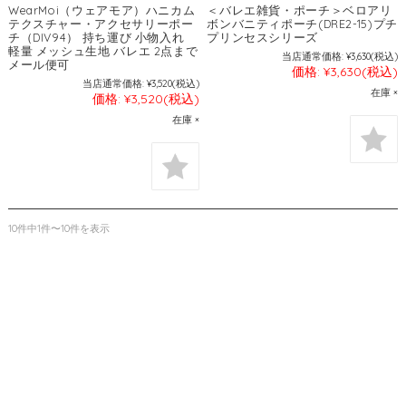
WearMoi（ウェアモア）ハニカム
＜バレエ雑貨・ポーチ＞ベロアリ
テクスチャー・アクセサリーポー
ボンバニティポーチ(DRE2-15)プチ
チ（DIV94） 持ち運び 小物入れ
プリンセスシリーズ
軽量 メッシュ生地 バレエ 2点まで
当店通常価格:
¥3,630
(税込)
メール便可
価格:
¥3,630
(税込)
当店通常価格:
¥3,520
(税込)
在庫 ×
価格:
¥3,520
(税込)
在庫 ×
10件中1件〜10件を表示