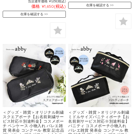
当店通常価格:
¥1,650
(税込)
在庫を確認する
価格:
¥1,650
(税込)
在庫を確認する
＜グッズ・雑貨＞オリジナル刺繍
＜グッズ・雑貨＞オリジナル刺繍
スクエアポーチ【お名前刺繍サー
ミドルサイズバニティポーチ【お
ビス対応※別途料金】コスメポー
名前刺サービス対応※別途料金】
チ ペンケース 小物入れ バレエ雑
バニティ コスメポーチ小物入れ
貨 発表会 コンクール 教室 記念品
バレエ雑貨 発表会 コンクール 教