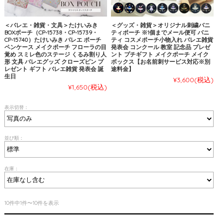
＜バレエ・雑貨・文具＞たけいみき
＜グッズ・雑貨＞オリジナル刺繍バニ
BOXポーチ（CP-15738・CP-15739・
ティポーチ ※1個までメール便可 バニ
CP-15740）たけいみき バレエ ポーチ
ティ コスメポーチ小物入れ バレエ雑貨
ペンケース メイクポーチ フローラの目
発表会 コンクール 教室 記念品 プレゼ
覚め スミレ色のステージ くるみ割り人
ント プチギフト メイクポーチ メイク
形 文具 バレエグッズ クローズピン プ
ボックス【お名前刺サービス対応※別
レゼント ギフト バレエ雑貨 発表会 誕
途料金】
生日
¥3,600
(税込)
¥1,650
(税込)
表示切替：
並び順：
在庫：
10件中1件〜10件を表示