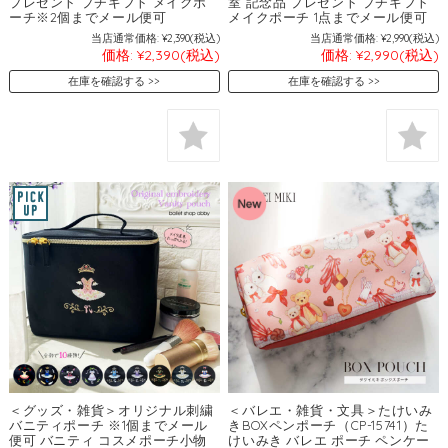
プレゼント プチギフト メイクポ
室 記念品 プレゼント プチギフト
ーチ※2個までメール便可
メイクポーチ 1点までメール便可
当店通常価格:
¥2,390
(税込)
当店通常価格:
¥2,990
(税込)
価格:
¥2,390
(税込)
価格:
¥2,990
(税込)
在庫を確認する
在庫を確認する
＜グッズ・雑貨＞オリジナル刺繍
＜バレエ・雑貨・文具＞たけいみ
バニティポーチ ※1個までメール
きBOXペンポーチ（CP-15741）た
便可 バニティ コスメポーチ小物
けいみき バレエ ポーチ ペンケー