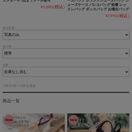
スメポーチ 1点までメール便可
ーズバッグ ポワントシューズバッグ シ
ューズケース バレエバッグ 軽量 レッ
¥3,690
(税込)
スンバッグ ダンスバッグ お稽古バッグ
¥7,990
(税込)
表示切替：
並び順：
在庫：
14件中1件〜14件を表示
商品一覧