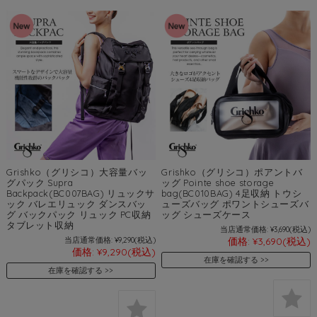
Grishko（グリシコ）大容量バッ
Grishko（グリシコ）ポアントバ
グパック Supra
ッグ Pointe shoe storage
Backpack(BC007BAG) リュックサ
bag(BC010BAG) 4足収納 トウシ
ック バレエリュック ダンスバッ
ューズバッグ ポワントシューズバ
グ バックパック リュック PC収納
ッグ シューズケース
タブレット収納
当店通常価格:
¥3,690
(税込)
当店通常価格:
¥9,290
(税込)
価格:
¥3,690
(税込)
価格:
¥9,290
(税込)
在庫を確認する
在庫を確認する