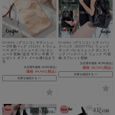
Grishko（グリシコ）サテンシュ
Grishko（グリシコ）シティバッ
ーズ巾着バッグ（0229）トウシュ
クパック（BS017TTG）リュック
ーズ ポアントシューズ バレエシ
サック バレエリュック ダンスバ
ューズ 収納 1足分 サテン 巾着 プ
ッグ バックパック リュック PC収
レゼント ギフト メール便4点まで
納 タブレット収納
可
当店通常価格:
¥8,390
(税込)
当店通常価格:
¥4,490
(税込)
価格:
¥8,390
(税込)
価格:
¥4,490
(税込)
在庫を確認する
在庫を確認する