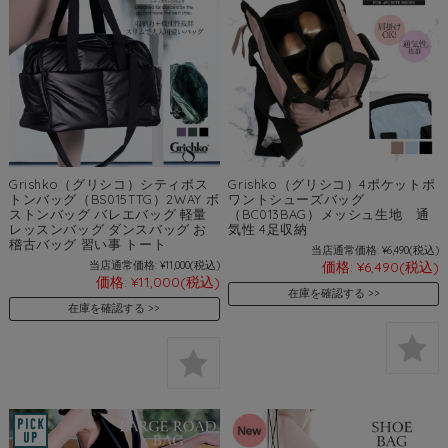
Grishko（グリシコ）シティボス
Grishko（グリシコ）4ポケットポ
トンバッグ（BS015TTG）2WAY ボ
ワントシューズバッグ
ストンバッグ バレエバッグ 軽量
（BC013BAG）メッシュ生地 通
レッスンバッグ ダンスバッグ お
気性 4足収納
稽古バッグ 習い事 トート
当店通常価格:
¥6,490
(税込)
当店通常価格:
¥11,000
(税込)
価格:
¥6,490
(税込)
価格:
¥11,000
(税込)
在庫を確認する
在庫を確認する