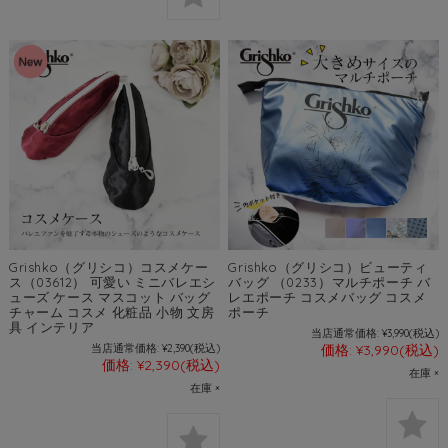
Grishko（グリシコ）コスメケー
Grishko（グリシコ）ビューティ
ス（03612） 可愛い ミニバレエシ
バッグ （0233）マルチポーチ バ
ューズ ケース マスコット バッグ
レエポーチ コスメバッグ コスメ
チャーム コスメ 化粧品 小物 文房
ポーチ
具 インテリア
当店通常価格:
¥3,990
(税込)
当店通常価格:
¥2,390
(税込)
価格:
¥3,990
(税込)
価格:
¥2,390
(税込)
在庫 ×
在庫 ×