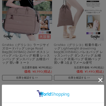
Grishko（グリシコ）ラージサイ
Grishko（グリシコ）軽量巾着バ
ズロードバッグ Large Road
ッグ Lightweight drawstring
Bag(BC001BAG) 2WAY ボストン
bag(BC005BAG) バレエバッグ レ
バッグ バレエバッグ 軽量 レッス
ッスンバッグ ダンスバッグ お稽
ンバッグ ダンスバッグ お稽古バ
古バッグ 衣装バッグ 収納バッグ
ッグ 習い事 トート
習い事 2点までメール便可
当店通常価格:
¥8,990
(税込)
当店通常価格:
¥1,490
(税込)
価格:
¥8,990
(税込)
価格:
¥1,490
(税込)
在庫を確認する
在庫を確認する