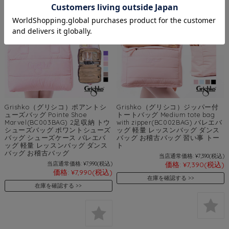
Grishko（グリシコ）ポアントシ
Grishko（グリシコ）ジッパー付
ューズバッグ Pointe Shoe
トートバッグ Medium tote bag
Marvel(BC003BAG) 2足収納 トウ
with zipper(BC002BAG) バレエバ
シューズバッグ ポワントシューズ
ッグ 軽量 レッスンバッグ ダンス
バッグ シューズケース バレエバ
バッグ お稽古バッグ 習い事 トー
ッグ 軽量 レッスンバッグ ダンス
ト
バッグ お稽古バッグ
当店通常価格:
¥7,390
(税込)
当店通常価格:
¥7,990
(税込)
価格:
¥7,390
(税込)
価格:
¥7,990
(税込)
在庫を確認する
在庫を確認する