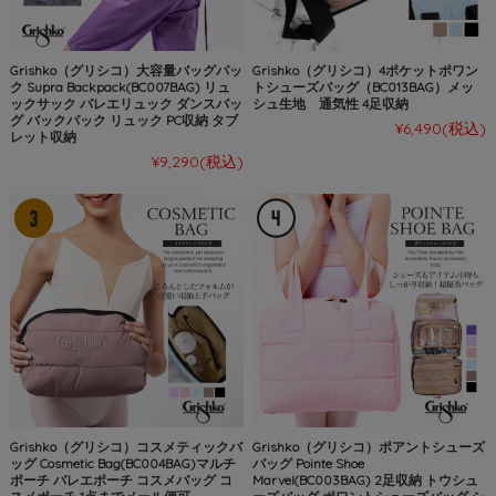
Grishko（グリシコ）大容量バッグパッ
Grishko（グリシコ）4ポケットポワン
ク Supra Backpack(BC007BAG) リュ
トシューズバッグ（BC013BAG）メッ
ックサック バレエリュック ダンスバッ
シュ生地 通気性 4足収納
グ バックパック リュック PC収納 タブ
¥6,490
(税込)
レット収納
¥9,290
(税込)
Grishko（グリシコ）コスメティックバ
Grishko（グリシコ）ポアントシューズ
ッグ Cosmetic Bag(BC004BAG)マルチ
バッグ Pointe Shoe
ポーチ バレエポーチ コスメバッグ コ
Marvel(BC003BAG) 2足収納 トウシュ