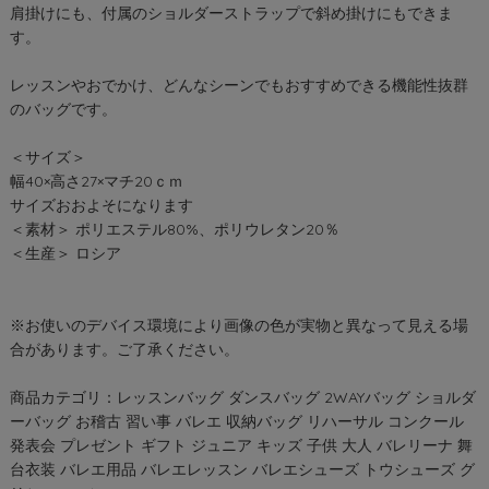
肩掛けにも、付属のショルダーストラップで斜め掛けにもできま
す。
レッスンやおでかけ、どんなシーンでもおすすめできる機能性抜群
のバッグです。
＜サイズ＞
幅40×高さ27×マチ20ｃｍ
サイズおおよそになります
＜素材＞ ポリエステル80%、ポリウレタン20％
＜生産＞ ロシア
※お使いのデバイス環境により画像の色が実物と異なって見える場
合があります。ご了承ください。
商品カテゴリ：レッスンバッグ ダンスバッグ 2WAYバッグ ショルダ
ーバッグ お稽古 習い事 バレエ 収納バッグ リハーサル コンクール
発表会 プレゼント ギフト ジュニア キッズ 子供 大人 バレリーナ 舞
台衣装 バレエ用品 バレエレッスン バレエシューズ トウシューズ グ