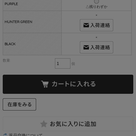
PURPLE
△残りわずか
×
HUNTER GREEN
×
BLACK
数量:
個
返品交換について