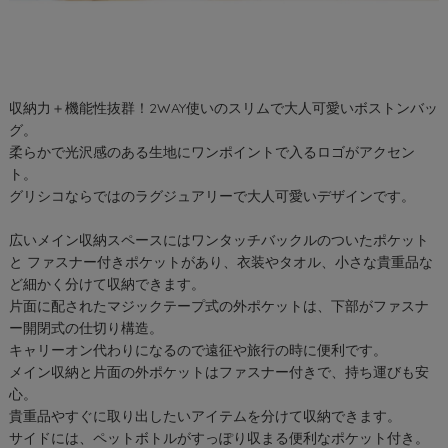
収納力＋機能性抜群！2WAY使いのスリムで大人可愛いボストンバッ
グ。
柔らかで光沢感のある生地にワンポイントで入るロゴがアクセン
ト。
グリシコならではのラグジュアリーで大人可愛いデザインです。
広いメイン収納スペースにはワンタッチバックルのついたポケット
と ファスナー付きポケットがあり、衣装やタオル、小さな貴重品な
ど細かく分けて収納できます。
片面に配されたマジックテープ式の外ポケットは、下部がファスナ
ー開閉式の仕切り構造。
キャリーオン代わりになるので遠征や旅行の時に便利です。
メイン収納と片面の外ポケットはファスナー付きで、持ち運びも安
心。
貴重品やすぐに取り出したいアイテムを分けて収納できます。
サイドには、ペットボトルがすっぽり収まる便利なポケット付き。