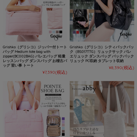
Grishko（グリシコ）ジッパー付トート
Grishko（グリシコ）シティバックパッ
バッグ Medium tote bag with
ク（BS017TTG）リュックサック バレ
zipper(BC002BAG) バレエバッグ 軽量
エリュック ダンスバッグ バックパック
レッスンバッグ ダンスバッグ お稽古バ
リュック PC収納 タブレット収納
ッグ 習い事 トート
¥8,390
(税込)
¥7,390
(税込)