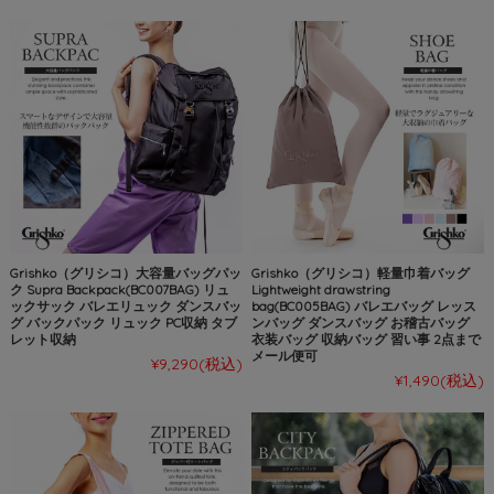
Grishko（グリシコ）大容量バッグパッ
Grishko（グリシコ）軽量巾着バッグ
ク Supra Backpack(BC007BAG) リュ
Lightweight drawstring
ックサック バレエリュック ダンスバッ
bag(BC005BAG) バレエバッグ レッス
グ バックパック リュック PC収納 タブ
ンバッグ ダンスバッグ お稽古バッグ
レット収納
衣装バッグ 収納バッグ 習い事 2点まで
メール便可
¥9,290
(税込)
¥1,490
(税込)