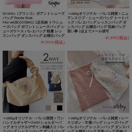
Grishko（グリシコ）ポアントシューズ
＜abbyオリジナル・バレエ雑貨＞ニュ
バッグ Pointe Shoe
アンスリブ・シューズバッグ トートバ
Marvel(BC003BAG) 2足収納 トウシュ
ッグ バレエバッグ レッスンバッグ ダ
ーズバッグ ポワントシューズバッグ シ
ンスバッグ お稽古バッグ 収納バッグ
ューズケース バレエバッグ 軽量 レッ
習い事 2点までメール便可
スンバッグ ダンスバッグ お稽古バッグ
¥1,990
(税込)
¥7,990
(税込)
＜abbyオリジナル・バレエ雑貨＞ワン
＜abbyオリジナル・バレエ雑貨＞レー
ハンドルギャザー2WAYショルダーバ
スリボン・巾着バッグ シューズバッグ
ッグ オリジナルデザイン刺繍入り バレ
バレエバッグ レッスンバッグ ダンスバ
エバッグ レッスンバッグ ダンスバッグ
ッグ お稽古バッグ 衣装バッグ 収納バ