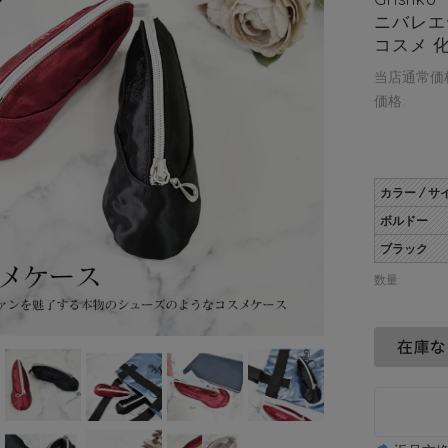
ニバレエ
コスメ 
当店通常価
価格:
カラー / サ
ボルドー
ブラック
数量: