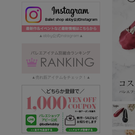
▲abby公式Instagram▲
▲売れ筋アイテムをチェック！▲