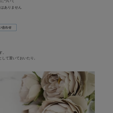
換について
ーはありません
す。
として置いておいたり。