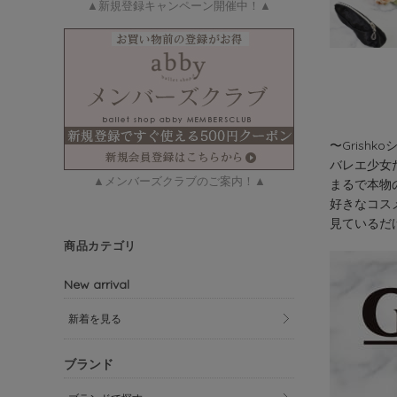
▲新規登録キャンペーン開催中！▲
〜Grish
バレエ少女
▲メンバーズクラブのご案内！▲
まるで本物
好きなコス
見ているだ
商品カテゴリ
New arrival
新着を見る
ブランド