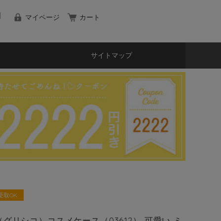
マイページ
カート
サイトマップ
受取OK
ko（グリシコ）コスメケース（03612） 可愛い ミ