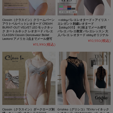
ClassIn（クラスイン）クリームバーン
＜abbyバレエレオタード＞アイリス・
アウトベルベットレオタード CREAM
エレガント刺繍レオタード
BURNT-OUT VELVET LEO モックネッ
【abby005】 ※2枚までメール便可
ク タートルネック レオタード バレエ
バレエ バレエ教室 バレエレッスン 大
CLASSIN ClassIn Dancewear Ballet
人バレエ レオタード abbyオリジナル
Leotard アメリカ 2点までメール便可
¥10,550
(税込)
¥15,990
(税込)
ClassIn（クラスイン）ダークローズ刺
Grishko（グリシコ）TEVAハイネック