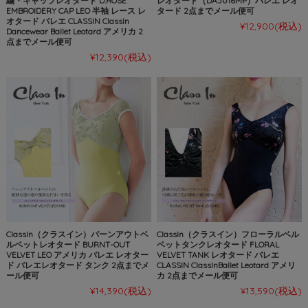
繍・キャップレオタード D.ROSE
レオタード（DA5016MP）バレエ レオ
EMBROIDERY CAP LEO 半袖 レース レ
タード 2点までメール便可
オタード バレエ CLASSIN ClassIn
¥12,900
(税込)
Dancewear Ballet Leotard アメリカ 2
点までメール便可
¥12,390
(税込)
ClassIn（クラスイン）バーンアウトベ
ClassIn（クラスイン）フローラルベル
ルベットレオタード BURNT-OUT
ベットタンクレオタード FLORAL
VELVET LEO アメリカ バレエ レオター
VELVET TANK レオタード バレエ
ド バレエレオタード タンク 2点までメ
CLASSIN ClassInBallet Leotard アメリ
ール便可
カ 2点までメール便可
¥14,390
(税込)
¥13,590
(税込)