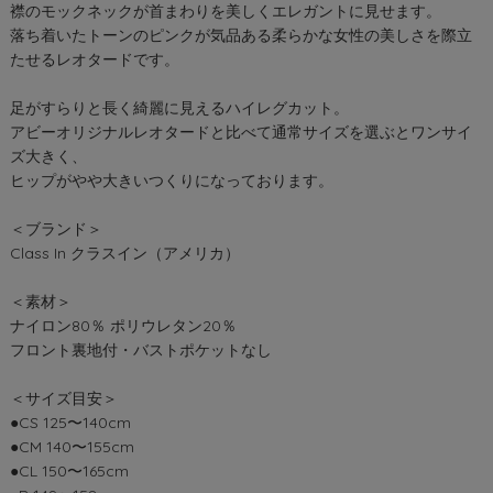
襟のモックネックが首まわりを美しくエレガントに見せます。
落ち着いたトーンのピンクが気品ある柔らかな女性の美しさを際立
たせるレオタードです。
足がすらりと長く綺麗に見えるハイレグカット。
アビーオリジナルレオタードと比べて通常サイズを選ぶとワンサイ
ズ大きく、
ヒップがやや大きいつくりになっております。
＜ブランド＞
Class In クラスイン（アメリカ）
＜素材＞
ナイロン80％ ポリウレタン20％
フロント裏地付・バストポケットなし
＜サイズ目安＞
●CS 125〜140cm
●CM 140〜155cm
●CL 150〜165cm