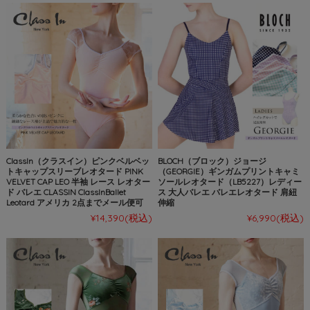
ClassIn（クラスイン）ピンクベルベッ
BLOCH（ブロック）ジョージ
トキャップスリーブレオタード PINK
（GEORGIE）ギンガムプリントキャミ
VELVET CAP LEO 半袖 レース レオター
ソールレオタード（LB5227）レディー
ド バレエ CLASSIN ClassInBallet
ス 大人バレエ バレエレオタード 肩紐
Leotard アメリカ 2点までメール便可
伸縮
¥14,390
(税込)
¥6,990
(税込)