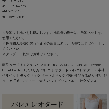
●P 149〜158cm
●S 156〜162cm
●M 162〜168cm
●L 168〜174cm
※洗濯は手洗いをお勧めします。洗濯機の場合は、洗濯ネットをご
使用ください。
※長時間の浸漬や濡れたままの放置は避け、洗濯後はすばやく干し
てください。
※タンブラー乾燥はお避けください。
商品カテゴリ：クラスイン classin CLASSIN ClassIn Dancewear
Ballet Leotard アメリカ バレエ レオタード バレエレオタード 半袖
ベルベット モックネック タートルネック 伸縮 伸びる 動きやすい ジ
ュニア 子供 レディース 大人 バレエグッズ バレエ 社交ダンス