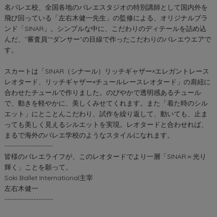
名バレエ校、全国各地のバレエスタジオの特別講師として国内外を
飛び回っている「左右木健一先生」の監修による、オリジナルブラ
ンド「SINAR」。シンプルな中に、こだわりのディテールを詰め込
んだ、”審査員”“ダンサー”の目線で作ったこだわりのバレエウエアで
す。
スカートは「SINAR（シナール）リッチギャザー×エレガントレース
レオタード、リッチギャザー×チュールレースレオタード」の肩紐に
合わせたチュールで作りました。のびやかで透明感あるチュール
で、動きを軽やかに、美しくみせてくれます。また「着た時のシル
エット」にとことんこだわり、試作を繰り返して、動いても、止ま
っても美しく見えるシルエットを実現。レオタードと合わせれば、
まるで海外のバレエ学校のようなスタイルになれます。
--------------------
皆様のバレエライフが、このレオタードでより一層「SINAR＝光り
輝く」ことを願って。
Soki Ballet International主宰
左右木健一
--------------------