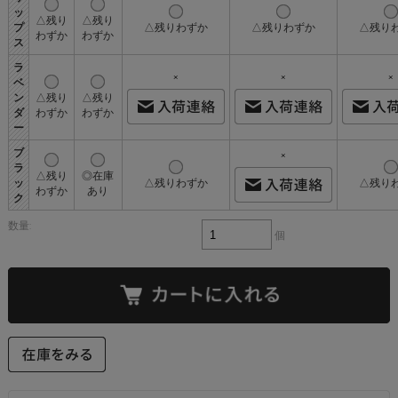
ッ
△残り
△残り
プ
△残りわずか
△残りわずか
△残り
わずか
わずか
ス
ラ
×
×
×
ベ
ン
△残り
△残り
ダ
わずか
わずか
ー
ブ
×
ラ
△残り
◎在庫
ッ
△残りわずか
△残り
わずか
あり
ク
数量:
個