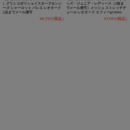
）グリシコボリショイスターズセンシ
ッズ・ジュニア・レディース（2枚ま
ーズ シャーロット バレエ レオタード
でメール便可）メッシュ ストレッチチ
2点までメール便可
ュール レオタード エフィーgrishko
¥8,390
(税込)
¥7,690
(税込)