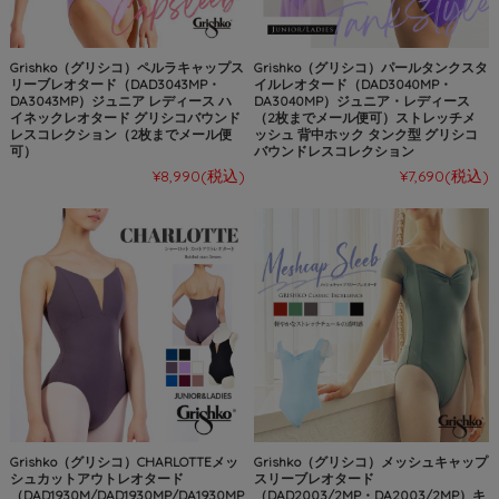
Grishko（グリシコ）ペルラキャップス
Grishko（グリシコ）パールタンクスタ
リーブレオタード（DAD3043MP・
イルレオタード（DAD3040MP・
DA3043MP）ジュニア レディース ハ
DA3040MP）ジュニア・レディース
イネックレオタード グリシコバウンド
（2枚までメール便可）ストレッチメ
レスコレクション（2枚までメール便
ッシュ 背中ホック タンク型 グリシコ
可）
バウンドレスコレクション
¥8,990
(税込)
¥7,690
(税込)
Grishko（グリシコ）CHARLOTTEメッ
Grishko（グリシコ）メッシュキャップ
シュカットアウトレオタード
スリーブレオタード
（DAD1930M/DAD1930MP/DA1930MP
（DAD2003/2MP・DA2003/2MP）キ