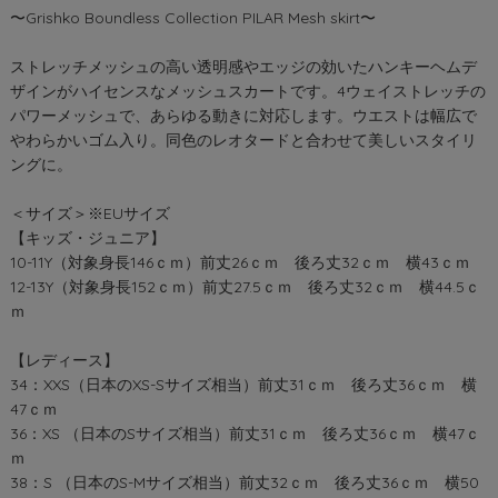
〜Grishko Boundless Collection PILAR Mesh skirt〜
ストレッチメッシュの高い透明感やエッジの効いたハンキーヘムデ
ザインがハイセンスなメッシュスカートです。4ウェイストレッチの
パワーメッシュで、あらゆる動きに対応します。ウエストは幅広で
やわらかいゴム入り。同色のレオタードと合わせて美しいスタイリ
ングに。
＜サイズ＞※EUサイズ
【キッズ・ジュニア】
10-11Y（対象身長146ｃｍ）前丈26ｃｍ 後ろ丈32ｃｍ 横43ｃｍ
12-13Y（対象身長152ｃｍ）前丈27.5ｃｍ 後ろ丈32ｃｍ 横44.5ｃ
ｍ
【レディース】
34：XXS（日本のXS-Sサイズ相当）前丈31ｃｍ 後ろ丈36ｃｍ 横
47ｃｍ
36：XS （日本のSサイズ相当）前丈31ｃｍ 後ろ丈36ｃｍ 横47ｃ
ｍ
38：S （日本のS-Mサイズ相当）前丈32ｃｍ 後ろ丈36ｃｍ 横50