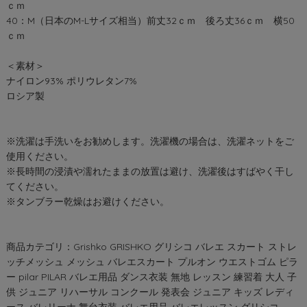
ｃｍ
40：M（日本のM-Lサイズ相当）前丈32ｃｍ 後ろ丈36ｃｍ 横50
ｃｍ
＜素材＞
ナイロン93% ポリウレタン7%
ロシア製
※洗濯は手洗いをお勧めします。洗濯機の場合は、洗濯ネットをご
使用ください。
※長時間の浸漬や濡れたままの放置は避け、洗濯後はすばやく干し
てください。
※タンブラー乾燥はお避けください。
商品カテゴリ：Grishko GRISHKO グリシコ バレエ スカート ストレ
ッチメッシュ メッシュ バレエスカート プルオン ウエストゴム ピラ
ー pilar PILAR バレエ用品 ダンス衣装 無地 レッスン 練習着 大人 子
供 ジュニア リハーサル コンクール 発表会 ジュニア キッズ レディ