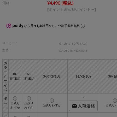
¥4,490
(税込)
価格:
[ポイント還元 89ポイント〜]
なら
月々1,496円
から。分割手数料無料
メーカー：
Grishko（グリシコ）
型番：
DAD3048・DA3048
カ
ラ
ー
10-
12-
/
34/XXS(EU)
36/XS(EU)
38/S(
11Y(EU)
13Y(EU)
サ
イ
ズ
×
ポ
ニ
△残り
△残り
△残りわずか
△残り
ー
わずか
わずか
リ