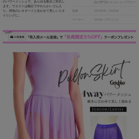
のパワーメッシュで、あらゆる動きに対応し
品の専門店バレエショップアビー
ます。ウエストは幅広でやわらかいゴム入
り。同色のレオタードと合わせて美しいスタ
型番:
DAD3048・DA3048
イリングに。
メーカー:
Grishko（グリシコ）