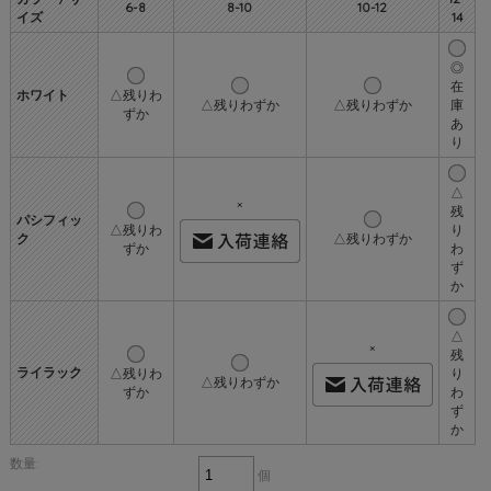
6-8
8-10
10-12
イズ
14
◎
在
ホワイト
△残りわ
△残りわずか
△残りわずか
庫
ずか
あ
り
△
×
残
パシフィッ
△残りわ
り
ク
△残りわずか
ずか
わ
ず
か
△
×
残
ライラック
△残りわ
り
△残りわずか
ずか
わ
ず
か
数量:
個