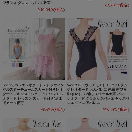
フランス ダマスコ バレエ教室
¥9,900
(税込)
¥10,340
(税込)
＜abbyバレエレオタード＞トゥウィン
WearMoi（ウェアモア） GEMMA タン
クルスターチュールスカート付きレオ
クレオタード 大人バレエ 伸縮 伸びる
タード（キッズ・ジュニア）バレエ レ
動きやすい 2点までメール便可 バレエ
オタード レッスン スカート付き1点ま
レオタード クラシックバレエ キッズバ
でメール便可
レエ ジュニアバレエ
¥8,690
(税込)
¥10,780
(税込)