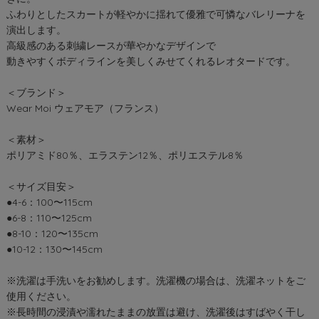
ふわりとしたスカートが軽やかに揺れて優雅で可憐なバレリーナを
演出します。
高級感のある刺繍レースが華やかなデザインで
動きやすくボディラインを美しくみせてくれるレオタードです。
＜ブランド＞
Wear Moi ウェアモア（フランス）
＜素材＞
ポリアミド80％、エラステン12％、ポリエステル8％
＜サイズ目安＞
●4-6：100〜115cm
●6-8：110〜125cm
●8-10：120〜135cm
●10-12：130〜145cm
※洗濯は手洗いをお勧めします。洗濯機の場合は、洗濯ネットをご
使用ください。
※長時間の浸漬や濡れたままの放置は避け、洗濯後はすばやく干し