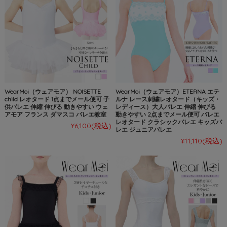
WearMoi（ウェアモア） NOISETTE
WearMoi（ウェアモア）ETERNA エテ
child レオタード 1点までメール便可 子
ルナ レース刺繍レオタード（キッズ・
供バレエ 伸縮 伸びる 動きやすい ウェ
レディース）大人バレエ 伸縮 伸びる
アモア フランス ダマスコ バレエ教室
動きやすい 2点までメール便可 バレエ
レオタード クラシックバレエ キッズバ
¥6,100
(税込)
レエ ジュニアバレエ
¥11,110
(税込)