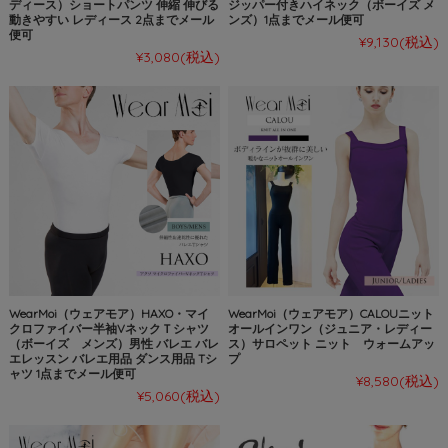
ディース）ショートパンツ 伸縮 伸びる
ジッパー付きハイネック（ボーイズ メ
動きやすい レディース 2点までメール
ンズ）1点までメール便可
便可
¥9,130
(税込)
¥3,080
(税込)
WearMoi（ウェアモア）HAXO・マイ
WearMoi（ウェアモア）CALOUニット
クロファイバー半袖VネックＴシャツ
オールインワン（ジュニア・レディー
（ボーイズ メンズ）男性 バレエ バレ
ス）サロペット ニット ウォームアッ
エレッスン バレエ用品 ダンス用品 Tシ
プ
ャツ 1点までメール便可
¥8,580
(税込)
¥5,060
(税込)