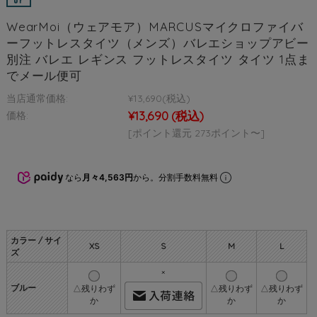
WearMoi（ウェアモア）MARCUSマイクロファイバ
ーフットレスタイツ（メンズ）バレエショップアビー
別注 バレエ レギンス フットレスタイツ タイツ 1点ま
でメール便可
当店通常価格:
¥13,690
(税込)
¥13,690
(税込)
価格:
[ポイント還元 273ポイント〜]
なら
月々4,563円
から。分割手数料無料
カラー / サイ
XS
S
M
L
ズ
×
ブルー
△残りわず
△残りわず
△残りわず
か
か
か