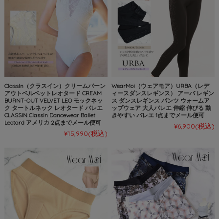
ClassIn（クラスイン）クリームバーン
WearMoi（ウェアモア）URBA（レデ
アウトベルベットレオタード CREAM
ィースダンスレギンス） アーバ レギン
BURNT-OUT VELVET LEO モックネッ
ス ダンスレギンス パンツ ウォームア
ク タートルネック レオタード バレエ
ップウェア 大人バレエ 伸縮 伸びる 動
CLASSIN ClassIn Dancewear Ballet
きやすい バレエ 1点までメール便可
Leotard アメリカ 2点までメール便可
¥6,900
(税込)
¥15,990
(税込)