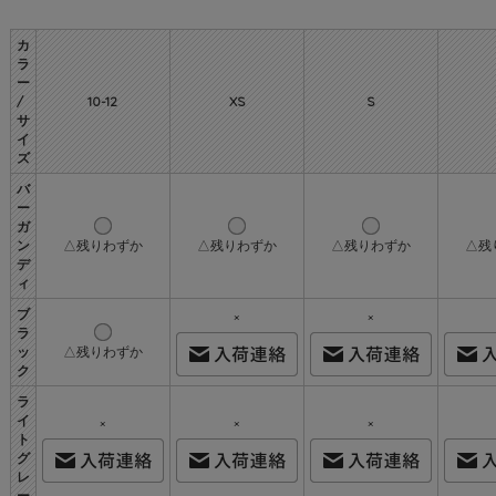
カ
ラ
ー
/
10-12
XS
S
サ
イ
ズ
バ
ー
ガ
ン
△残りわずか
△残りわずか
△残りわずか
△残
デ
ィ
ブ
×
×
ラ
ッ
△残りわずか
ク
ラ
イ
×
×
×
ト
グ
レ
ー