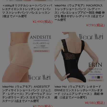
＜abbyオリジナルショートパンツ＞バ
WearMoi（ウェアモア）MACARONス
レエナイロンストレッチショートパン
トレッチショートパンツ（レディー
ツ ストレッチパンツ バレエ レッスン
ス）バレエショップアビー別注 伸縮 伸
2枚までメール便可
びる 動きやすい レディース 2点までメ
ール便可
¥2,490
(税込)
¥7,190
(税込)
WearMoi（ウェアモア）ANDESITEア
Wear Moi（ウェアモア）レオタード
ンディサイトショートパンツ（ジュニ
ERINEエリンストレッチレースレオタ
ア・レディース）アンダーウェア コン
ード（ジュニア レディース ） 肩紐 伸
テンポラリー ダンス ヨガ ピラティス
縮 （2点までメール便可）
ステージ 2点までメール便可
¥8,580
(税込)
¥2,750
(税込)