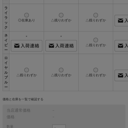
ラ
イ
ラ
◎在庫あり
△残りわずか
△残りわずか
ッ
ク
ネ
×
×
イ
ビ
△残りわずか
ー
ロ
イ
ヤ
ル
△残りわずか
△残りわずか
△残りわずか
ブ
ル
ー
価格と在庫を一覧で確認する
当店通常価格:
−
価格:
−
数量: