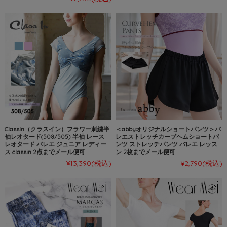
ClassIn（クラスイン）フラワー刺繍半
＜abbyオリジナルショートパンツ＞バ
袖レオタード(508/505) 半袖 レース
レエストレッチカーブヘムショートパ
レオタード バレエ ジュニア レディー
ンツ ストレッチパンツ バレエ レッス
ス classin 2点までメール便可
ン 2枚までメール便可
¥13,390
(税込)
¥2,790
(税込)