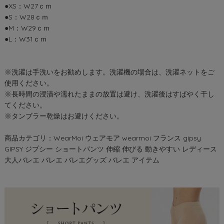
●XS：W27ｃｍ
●S：W28ｃｍ
●M：W29ｃｍ
●L：W31ｃｍ
※洗濯は手洗いをお勧めします。洗濯機の場合は、洗濯ネットをご
使用ください。
※長時間の浸漬や濡れたままの放置は避け、洗濯後はすばやく干し
てください。
※タンブラー乾燥はお避けください。
商品カテゴリ：WearMoi ウェアモア wearmoi フランス gipsy
GIPSY ジプシー ショートパンツ 伸縮 伸びる 動きやすい レディース
大人バレエ バレエ バレエグッズ バレエ アイテム