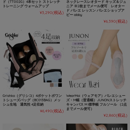
ド（TT002G）4本セット ストレッチ
ネックレースレオタード キッズ＆ジュ
トレーニング ウォームアップ
ニア ※2枚までメール便可 レオター
ド バレエ レッスン バレエショップア
¥3,290
(税込)
ビー abby
¥6,390
(税込)
Grishko（グリシコ）4ポケットポワン
WearMoi（ウェアモア）バレエシュー
トシューズバッグ（BC013BAG）メッ
ズ・M幅（普通幅）JUNONストレッチ
シュ生地 通気性 4足収納
キャンバス M 標準幅 フルソール （2点
までメール便可）
¥6,490
(税込)
¥2,860
(税込)