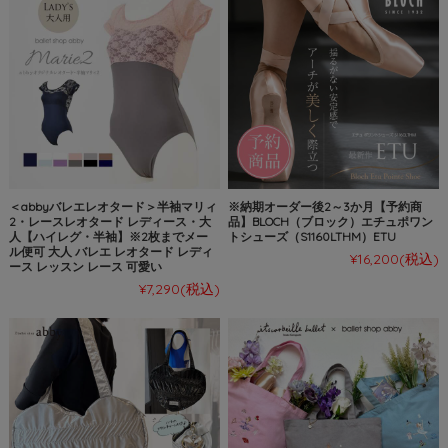
＜abbyバレエレオタード＞半袖マリィ
※納期オーダー後2～3か月【予約商
2・レースレオタード レディース・大
品】BLOCH（ブロック）エチュポワン
人【ハイレグ・半袖】※2枚までメー
トシューズ（S1160LTHM）ETU
ル便可 大人 バレエ レオタード レディ
¥16,200
(税込)
ース レッスン レース 可愛い
¥7,290
(税込)