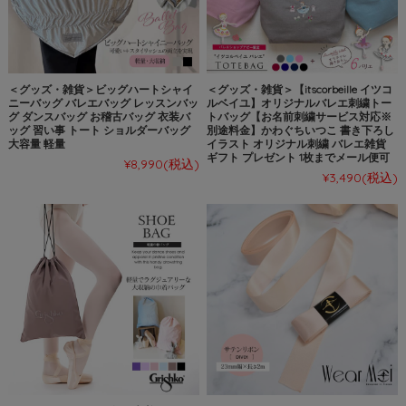
＜グッズ・雑貨＞ビッグハートシャイ
＜グッズ・雑貨＞【itscorbeille イツコ
ニーバッグ バレエバッグ レッスンバッ
ルベイユ】オリジナルバレエ刺繍トー
グ ダンスバッグ お稽古バッグ 衣装バ
トバッグ【お名前刺繍サービス対応※
ッグ 習い事 トート ショルダーバッグ
別途料金】かわぐちいつこ 書き下ろし
大容量 軽量
イラスト オリジナル刺繍 バレエ雑貨
ギフト プレゼント 1枚までメール便可
¥8,990
(税込)
¥3,490
(税込)