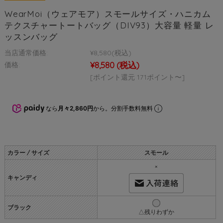
WearMoi（ウェアモア）スモールサイズ・ハニカム
テクスチャートートバッグ（DIV93）大容量 軽量 レ
ッスンバッグ
当店通常価格:
¥8,580
(税込)
¥8,580
(税込)
価格:
[ポイント還元 171ポイント〜]
なら
月々2,860円
から。分割手数料無料
カラー / サイズ
スモール
×
キャンディ
ブラック
△残りわずか