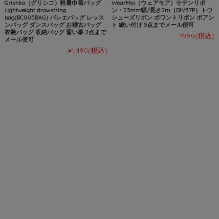
Grishko（グリシコ）軽量巾着バッグ
WearMoi（ウェアモア）サテンリボ
Lightweight drawstring
ン・23mm幅/長さ2m（DIV57P）トウ
bag(BC005BAG) バレエバッグ レッス
シューズリボン ポワントリボン ポアン
ンバッグ ダンスバッグ お稽古バッグ
ト 縫い付け 5点までメール便可
衣装バッグ 収納バッグ 習い事 2点まで
¥990
(税込)
メール便可
¥1,490
(税込)