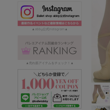
▲abby公式Instagram▲
▲売れ筋アイテムをチェック！▲