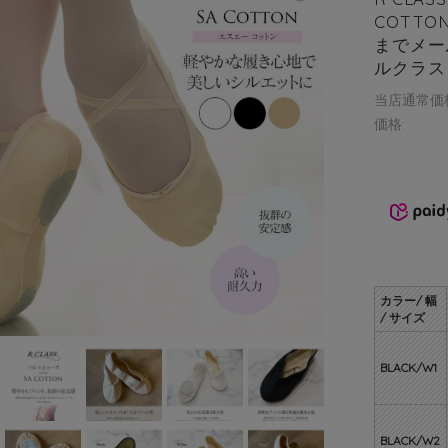
COTTO
までメール
ルクラス
当店通常価
価格:
カラー/ 幅
/ サイズ
BLACK/W1
BLACK/W2