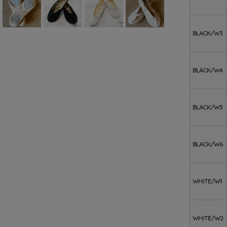
BLACK/W3
BLACK/W4
BLACK/W5
BLACK/W6
WHITE/W1
WHITE/W2