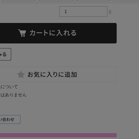
足
換について
ーはありません