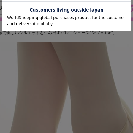
で美しいシルエットを生み出すバレエシューズ“SA Cotton”。