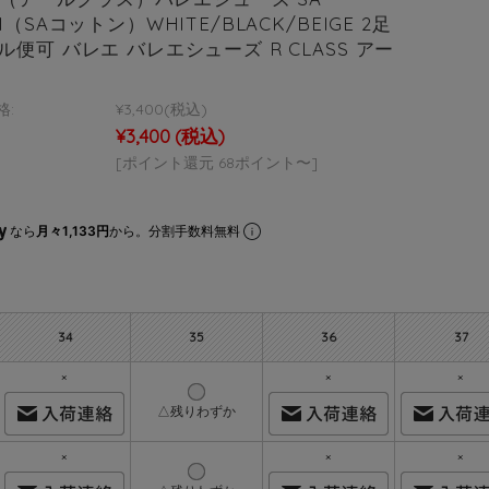
N（SAコットン）WHITE/BLACK/BEIGE 2足
便可 バレエ バレエシューズ R CLASS アー
格:
¥3,400
(税込)
¥3,400
(税込)
[ポイント還元 68ポイント〜]
なら
月々1,133円
から。分割手数料無料
34
35
36
37
×
×
×
△残りわずか
×
×
×