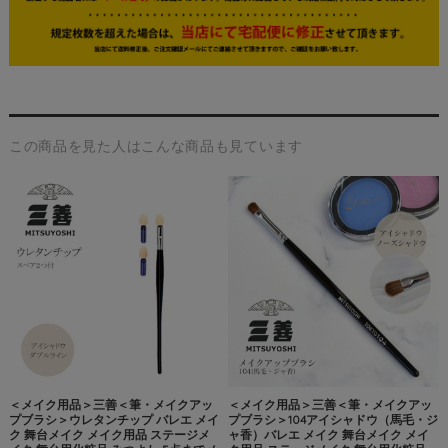
この商品を見た人はこんな商品も見ています
＜メイク用品＞三善＜筆・メイクアッ
＜メイク用品＞三善＜筆・メイクアッ
プブラシ＞ウレタンチップ バレエ メイ
プブラシ＞104アイシャドウ（馬毛・ジ
ク 舞台メイク メイク用品 ステージメ
ャ香）バレエ メイク 舞台メイク メイ