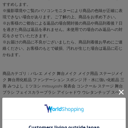
すすめします。
※撮影環境やご覧のパソコンモニターにより商品の色味が正確に表
現できない場合があります。ご了解の上、商品をお求め下さい。
※お客様のご都合による返品の場合開封後の商品や商品到着後７日
を過ぎた商品は返品を承れません。未使用での場合のみ返品への対
応をさせていただきます。
※お届けの商品に不良がございましたら、商品到着後お早めにご連
絡ください。お客様のもとで破損、汚れが生じた場合は返品に応じ
かねます。
商品カテゴリ：バレエ メイク 舞台メイク メイク用品 ステージメイ
ク 舞台用化粧品 ファンデーション スポンジ 汗・水に強い化粧品 三
善 みつよし ミツヨシ mitsuyoshi 発表会 コンクール ステージ 舞台
ブラシ フェイスカラーブラシ アイシャドウ ウレタンチップ スペア