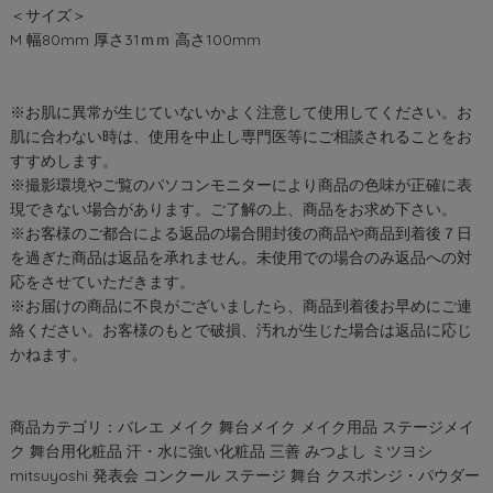
＜サイズ＞
M 幅80mm 厚さ31ｍｍ 高さ100mm
※お肌に異常が生じていないかよく注意して使用してください。お
肌に合わない時は、使用を中止し専門医等にご相談されることをお
すすめします。
※撮影環境やご覧のパソコンモニターにより商品の色味が正確に表
現できない場合があります。ご了解の上、商品をお求め下さい。
※お客様のご都合による返品の場合開封後の商品や商品到着後７日
を過ぎた商品は返品を承れません。未使用での場合のみ返品への対
応をさせていただきます。
※お届けの商品に不良がございましたら、商品到着後お早めにご連
絡ください。お客様のもとで破損、汚れが生じた場合は返品に応じ
かねます。
商品カテゴリ：バレエ メイク 舞台メイク メイク用品 ステージメイ
ク 舞台用化粧品 汗・水に強い化粧品 三善 みつよし ミツヨシ
mitsuyoshi 発表会 コンクール ステージ 舞台 クスポンジ・パウダー