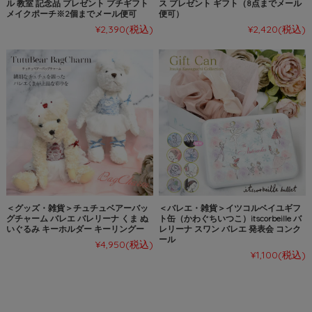
ル 教室 記念品 プレゼント プチギフト
ス プレゼント ギフト（8点までメール
メイクポーチ※2個までメール便可
便可）
¥2,390
(税込)
¥2,420
(税込)
＜グッズ・雑貨＞チュチュベアーバッ
＜バレエ・雑貨＞イツコルベイユギフ
グチャーム バレエ バレリーナ くま ぬ
ト缶（かわぐちいつこ）itscorbeille バ
いぐるみ キーホルダー キーリングー
レリーナ スワン バレエ 発表会 コンク
ール
¥4,950
(税込)
¥1,100
(税込)