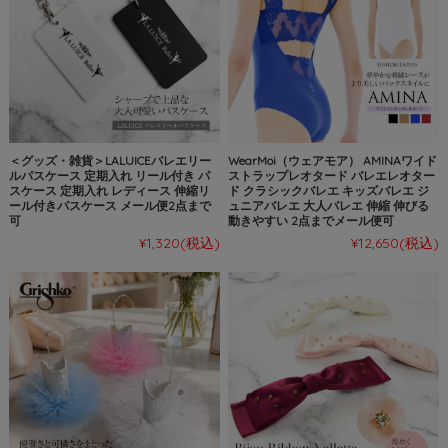
＜グッズ・雑貨＞LALUICEバレエリー
WearMoi（ウェアモア） AMINAワイド
ルパスケース 定期入れ リール付き パ
ストラップレオタード バレエレオター
スケース 定期入れ レディース 伸縮リ
ド クラシックバレエ キッズバレエ ジ
ール付きパスケース メール便2点まで
ュニアバレエ 大人バレエ 伸縮 伸びる
可
動きやすい 2点までメール便可
¥1,320
(税込)
¥12,650
(税込)