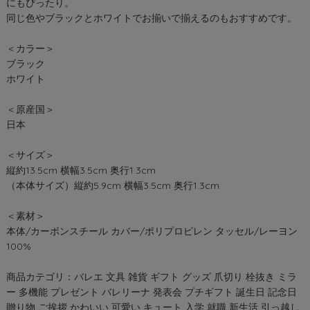
にもぴったり。
同じ色やブラックとホワイトでお揃いで揃えるのもおすすめです。
＜カラー＞
ブラック
ホワイト
＜原産国＞
日本
＜サイズ＞
縦約13.5cm 横幅3.5cm 奥行1.3cm
（本体サイズ）縦約5.9cm 横幅3.5cm 奥行1.3cm
＜素材＞
本体/カーボンスチール カバー/ポリプロピレン タッセル/レーヨン
100%
商品カテゴリ：バレエ 文具 雑貨 ギフト グッズ 爪切り 栓抜き ミラ
ー 多機能 プレゼント バレリーナ 発表会 プチギフト 誕生日 記念日
贈り物 ご挨拶 かわいい 可愛い キュート 入学 就職 新生活 引っ越し