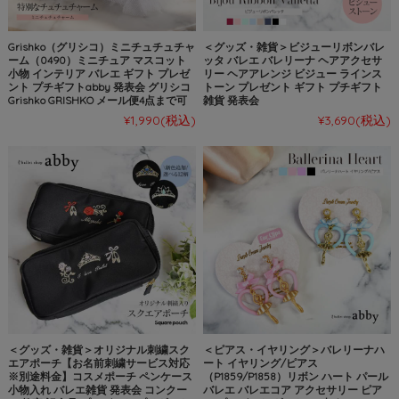
Grishko（グリシコ）ミニチュチュチャ
＜グッズ・雑貨＞ビジューリボンバレ
ーム（0490）ミニチュア マスコット
ッタ バレエ バレリーナ ヘアアクセサ
小物 インテリア バレエ ギフト プレゼ
リー ヘアアレンジ ビジュー ラインス
ント プチギフトabby 発表会 グリシコ
トーン プレゼント ギフト プチギフト
Grishko GRISHKO メール便4点まで可
雑貨 発表会
¥1,990
(税込)
¥3,690
(税込)
＜グッズ・雑貨＞オリジナル刺繍スク
＜ピアス・イヤリング＞バレリーナハ
エアポーチ【お名前刺繍サービス対応
ート イヤリング/ピアス
※別途料金】コスメポーチ ペンケース
（P1859/P1858）リボン ハート パール
小物入れ バレエ雑貨 発表会 コンクー
バレエ バレエコア アクセサリー ピア