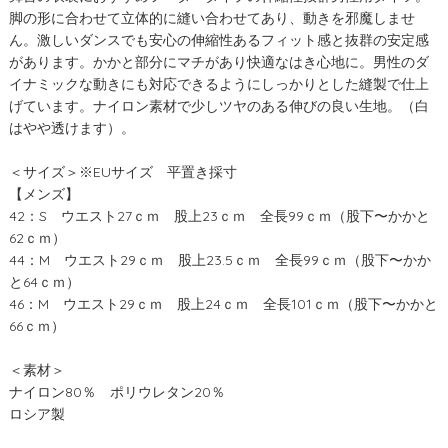
脚の形に合わせて立体的に縫い合わせてあり、動きを邪魔しませ
ん。激しいダンスでも安心の伸縮性あるフィット感と抜群の安定感
があります。かかと部分にマチがあり快適なはき心地に。男性のダ
イナミックな動きにも対応できるようにしっかりとした縫製で仕上
げています。ナイロン素材で少しツヤのある伸びの良い生地。（白
はやや透けます）。
＜サイズ＞※EUサイズ 平置き採寸
【メンズ】
42：S ウエスト27ｃｍ 股上23ｃｍ 全長99ｃｍ（股下〜かかと
62ｃｍ）
44：M ウエスト29ｃｍ 股上23.5ｃｍ 全長99ｃｍ（股下〜かか
と64ｃｍ）
46：M ウエスト29ｃｍ 股上24ｃｍ 全長101ｃｍ（股下〜かかと
66ｃｍ）
＜素材＞
ナイロン80％ ポリウレタン20％
ロシア製