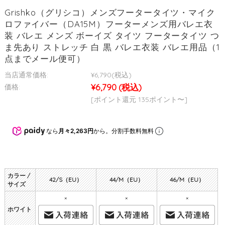
Grishko（グリシコ）メンズフータータイツ・マイク
ロファイバー（DA15M）フーターメンズ用バレエ衣
装 バレエ メンズ ボーイズ タイツ フータータイツ つ
ま先あり ストレッチ 白 黒 バレエ衣装 バレエ用品（1
点までメール便可）
当店通常価格:
¥6,790
(税込)
¥6,790
(税込)
価格:
[ポイント還元 135ポイント〜]
なら
月々2,263円
から。分割手数料無料
カラー /
42/S（EU）
44/M（EU）
46/M（EU）
サイズ
×
×
×
ホワイト