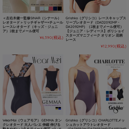
＜左右木健一監修SINAR（シナール）
Grishko（グリシコ）レースキャップス
レオタード＞リッチギャザー×チュール
リーブレオタード（DAD2092MP・
レースレオタード（キッズ・ジュニ
DA2092MP）（2枚までメール便可）
ア）2枚までメール便可
【ジュニア・レディース】ボリショイ
スターズマニフィーク オリオン 花柄
¥6,390
(税込)
レース
¥12,990
(税込)
WearMoi（ウェアモア） GEMMA タン
Grishko（グリシコ）CHARLOTTEメッ
クレオタード 大人バレエ 伸縮 伸びる
シュカットアウトレオタード
動きやすい 2点までメール便可 バレエ
（DAD1930M/DAD1930MP/DA1930MP