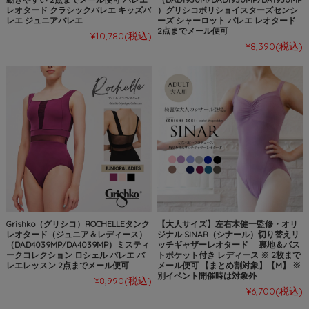
レオタード クラシックバレエ キッズバ
）グリシコボリショイスターズセンシ
レエ ジュニアバレエ
ーズ シャーロット バレエ レオタード
2点までメール便可
¥10,780
(税込)
¥8,390
(税込)
Grishko（グリシコ）ROCHELLEタンク
【大人サイズ】左右木健一監修・オリ
レオタード（ジュニア＆レディース）
ジナル SINAR（シナール）切り替えリ
（DAD4039MP/DA4039MP）ミスティ
ッチギャザーレオタード 裏地＆バス
ークコレクション ロシェル バレエ バ
トポケット付き レディース ※ 2枚まで
レエレッスン 2点までメール便可
メール便可 【まとめ割対象】【M】 ※
別イベント開催時は対象外
¥8,990
(税込)
¥6,700
(税込)