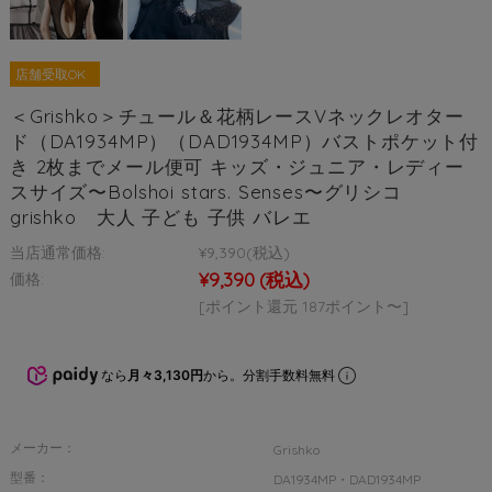
店舗受取OK
＜Grishko＞チュール＆花柄レースVネックレオター
ド（DA1934MP）（DAD1934MP）バストポケット付
き 2枚までメール便可 キッズ・ジュニア・レディー
スサイズ〜Bolshoi stars. Senses〜グリシコ
grishko 大人 子ども 子供 バレエ
当店通常価格:
¥9,390
(税込)
¥9,390
(税込)
価格:
[ポイント還元 187ポイント〜]
なら
月々3,130円
から。分割手数料無料
メーカー：
Grishko
型番：
DA1934MP・DAD1934MP