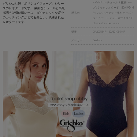
＜Grishko＞チュール＆花柄レー
グリシコ社製「ボリショイスターズ」シリー
スVネックレオタード（DA1934M
ズのレオタードです。 繊細なチュールと高級
感漂う花柄刺繍レース、ダイナミックな背中
製品名:
P）バストポケット付き キッズ・
のカッティングがとても美しい、洗練された
ジュニア・レディースサイズ〜B
レオタードです。
olshoi stars. Senses〜
型番:
DA1934MP・DAD1934MP
メーカー:
Grishko