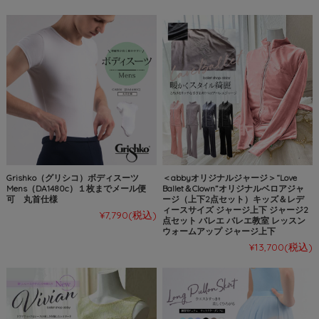
Grishko（グリシコ）ボディスーツ
＜abbyオリジナルジャージ＞“Love
Mens（DA1480c）１枚までメール便
Ballet＆Clown”オリジナルベロアジャ
可 丸首仕様
ージ（上下2点セット）キッズ＆レデ
ィースサイズ ジャージ上下 ジャージ2
¥7,790
(税込)
点セット バレエ バレエ教室 レッスン
ウォームアップ ジャージ上下
¥13,700
(税込)