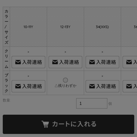
カ
ラ
ー
/
10-11Y
12-13Y
34(XXS)
3
サ
イ
ズ
ク
×
×
×
リ
ー
ム
ブ
×
×
ラ
ッ
△残りわずか
ク
数量:
個