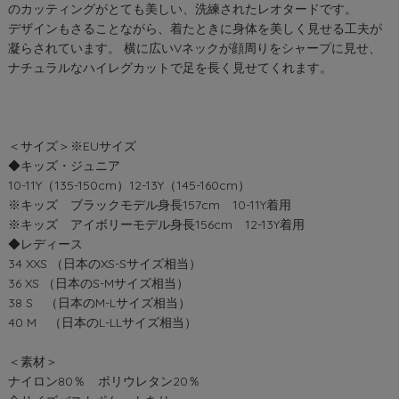
のカッティングがとても美しい、洗練されたレオタードです。
デザインもさることながら、着たときに身体を美しく見せる工夫が
凝らされています。 横に広いVネックが顔周りをシャープに見せ、
ナチュラルなハイレグカットで足を長く見せてくれます。
＜サイズ＞※EUサイズ
◆キッズ・ジュニア
10-11Y（135-150cm）12-13Y（145-160cm）
※キッズ ブラックモデル身長157cm 10-11Y着用
※キッズ アイボリーモデル身長156cm 12-13Y着用
◆レディース
34 XXS （日本のXS-Sサイズ相当）
36 XS （日本のS-Mサイズ相当）
38 S （日本のM-Lサイズ相当）
40 M （日本のL-LLサイズ相当）
＜素材＞
ナイロン80％ ポリウレタン20％