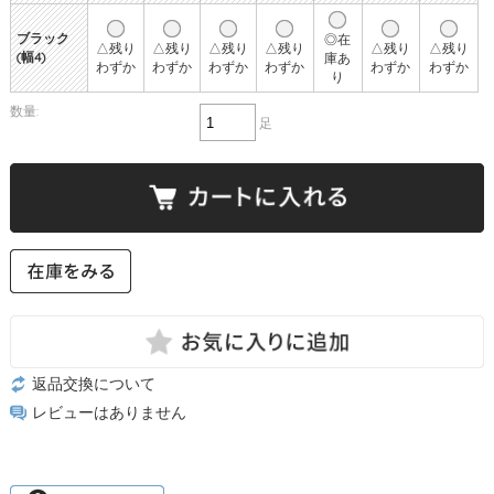
ブラック
◎在
△残り
△残り
△残り
△残り
△残り
△残り
(幅4)
庫あ
わずか
わずか
わずか
わずか
わずか
わずか
り
数量:
足
返品交換について
レビューはありません