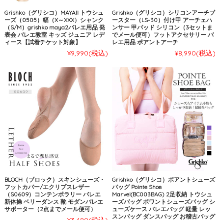
Grishko（グリシコ）MAYAII トウシュ
Grishko（グリシコ）シリコンアーチブ
ーズ（0505）幅（X～XXX）シャンク
ースター（LS-30）付け甲 アーチェハ
（S/M）grishko maya2バレエ用品 発
ンサー 甲パッド シリコン（3セットま
表会 バレエ教室 キッズ ジュニア レデ
でメール便可）フットアクセサリー バ
ィース【試着チケット対象】
レエ用品 ポアントアーチ
¥9,990
(税込)
¥8,990
(税込)
BLOCH（ブロック）スキンシューズ・
Grishko（グリシコ）ポアントシューズ
フットカバー/エクリプスレザー
バッグ Pointe Shoe
（S0609）コンテンポラリー バレエ
Marvel(BC003BAG) 2足収納 トウシュ
新体操 ベリーダンス 靴 モダンバレエ
ーズバッグ ポワントシューズバッグ シ
サポーター（2点までメール便可）
ューズケース バレエバッグ 軽量 レッ
スンバッグ ダンスバッグ お稽古バッグ
¥3,490
(税込)