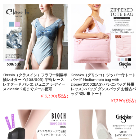
ClassIn（クラスイン）フラワー刺繍半
Grishko（グリシコ）ジッパー付トート
袖レオタード(508/505) 半袖 レース
バッグ Medium tote bag with
レオタード バレエ ジュニア レディー
zipper(BC002BAG) バレエバッグ 軽量
ス classin 2点までメール便可
レッスンバッグ ダンスバッグ お稽古バ
ッグ 習い事 トート
¥13,390
(税込)
¥7,390
(税込)