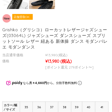
店舗受取OK
Grishko（グリシコ）ローカットレザージャズシュー
ズ(03064L) ジャズシューズ ダンスシューズ スプリ
ットソール レザー 紐ある 新体操 ダンス モダンバレ
エ モダンダンス
当店通常価格:
¥13,980
(税込)
¥13,980
(税込)
価格:
[ポイント還元 279ポイント〜]
なら
月々4,660円
から。分割手数料無料
カラー/幅
35
36
37
38
39
40
41
/ サイズ