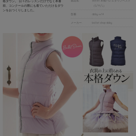
製品名:
Ballet”本格バレエダウンベスト
格ダウン。 日々のレッスンだけでなく本番
前、コンクールの際にも着ていただけるダウ
（S/M/L）
ンをおつくりしました。
型番:
abby-w14
メーカー:
ballet shop abby