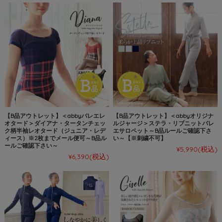
【B品アウトレット】＜abbyバレエレ
【B品アウトレット】＜abbyオリジナ
オタード＞ダイアナ・タータンチェッ
ルジャージ＞ステラ・リブニットバレ
ク柄半袖レオタード（ジュニア・レデ
エサロペット～B品ルールご確認下さ
ィース）※2枚までメール便可～B品ル
い～【※刺繍不可】
ールご確認下さい～
¥5,990
(税込)
¥6,390
(税込)