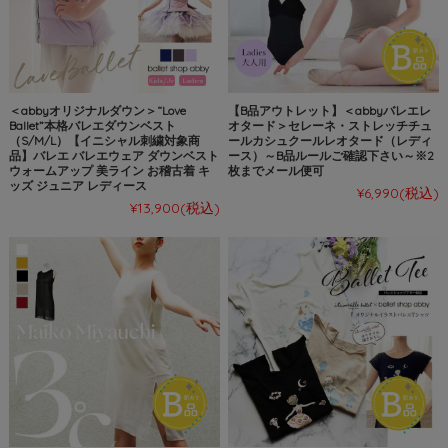
＜abbyオリジナルダウン＞“Love
【B品アウトレット】＜abbyバレエレ
Ballet”本格バレエダウンベスト
オタード＞セレーネ・ストレッチチュ
（S/M/L）【イニシャル刺繍対象商
ールカシュクールレオタード（レディ
品】バレエ バレエウェア ダウンベスト
ース）～B品ルールご確認下さい～※2
ウォームアップ 美ライン お稽古着 キ
枚までメール便可
ッズ ジュニア レディース
¥6,990
(税込)
¥13,900
(税込)