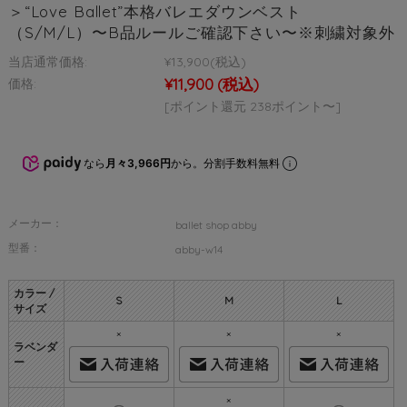
＞“Love Ballet”本格バレエダウンベスト
（S/M/L）〜B品ルールご確認下さい〜※刺繍対象外
当店通常価格:
¥13,900
(税込)
¥11,900
(税込)
価格:
[ポイント還元 238ポイント〜]
なら
月々3,966円
から。分割手数料無料
メーカー：
ballet shop abby
型番：
abby-w14
カラー /
S
M
L
サイズ
×
×
×
ラベンダ
ー
×