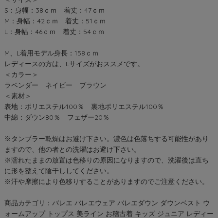
S：身幅：38ｃｍ 着丈：47ｃｍ
M：身幅：42ｃｍ 着丈：51ｃｍ
L：身幅：46ｃｍ 着丈：54ｃｍ
M、L着用モデル身長：158ｃｍ
レディースの方は、Lサイズがおススメです。
＜カラー＞
ラベンダー ネイビー ブラウン
＜素材＞
表地：ポリエステル100％ 裏地ポリエステル100％
中綿：ダウン80％ フェザー20％
※タンブラー乾燥はお避け下さい。濃色は色落ちする可能性があり
ますので、他の者との洗濯はお避け下さい。
※濡れたままの放置は色移りの原因になりますので、洗濯後は直ち
に形を整えて陰干ししてください。
※汗や摩擦により色移りすることがありますのでご注意ください。
商品カテゴリ：バレエ バレエウェア バレエダウン ダウンベスト ウ
ォームアップ トップス 美ライン お稽古着 キッズ ジュニア レディー