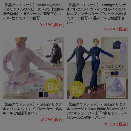
【B品アウトレット】Maiko Miyauchi
【B品アウトレット】＜abbyオリジナ
＜オリジナルワンピース＞3℃【宮内麻
ルバレエTシャツ＞イツコルベイユバ
衣子監修】～B品ルールご確認下さい
レエフレンチスリーブTシャツ※2枚ま
～※2枚までメール便可
でメール便可～B品ルールご確認下さ
い～
¥6,390
(税込)
¥2,490
(税込)
【B品アウトレット】＜abbyオリジナ
【B品アウトレット】＜abbyオリジナ
ル＞バレエ ウィンドブレーカー～B品
ルジャージ＞“Love Ballet＆Clown”オリ
ルールご確認下さい～
ジナルジャージ（上下2点セット）～B
品ルールご確認下さい～
¥8,990
(税込)
¥8,390
(税込)