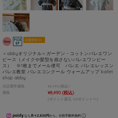
店舗受取OK
＜abbyオリジナル＞ガーデン・コットンバレエワン
ピース（メイクや髪型を崩さないバレエワンピー
ス） ※1枚までメール便可 バレエ バレエレッスン
バレエ教室 バレエコンクール ウォームアップ ballet
shop abby
当店通常価格:
¥8,490
(税込)
¥8,490
(税込)
価格:
[ポイント還元 169ポイント〜]
なら
月々2,830円
から。分割手数料無料