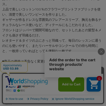
ス。
上品で美しいコットン100％のフラワープリントファブリックを使
い、清楚で美しいワンピースを作りました。
ギャザーが作るドレスな雰囲気のフレアースリーブ、胸元を飾るナ
チュラルなレース使いなど、ディテールにもこだわりました。
フロントはジッパーで開閉可能なので、セットしたあとの髪型＆メ
イクも崩さず羽織るだけ。
レオタード＆タイツの上にさっと羽織って、毎日のレッスンに通う
のにも使いやすく、またリハーサルやコンクールでの待ち時間に
と、一枚持っていればとっても便利な一枚です。
■商品の価格は予告なく変更になる場合があります。
＜サイズ＞
S（身長100-118cm） 着丈:約55cm バスト:約80cm
M（身長118-137cm） 着丈:約66cm バスト:約76cm
L（身長137-157cm） 着丈:約80cm バスト:約86cm
＜素材＞