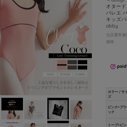
オタード
バレエ 
キッズバレ
abby
当店通常価
価格:
カラー / サ
ズ
ピンク×ブラ
ック
トープ×ピン