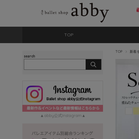
TOP
TOP
新着
▲abby公式Instagram▲