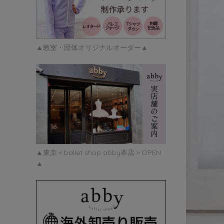
▲教室・団体オリジナルオーダー▲
▲東京＜ballet shop abby本店＞OPEN
▲