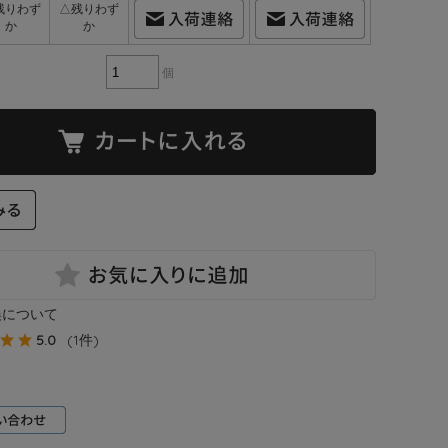
残りわず
△残りわず
か
か
個
換について
5.0
(1件)