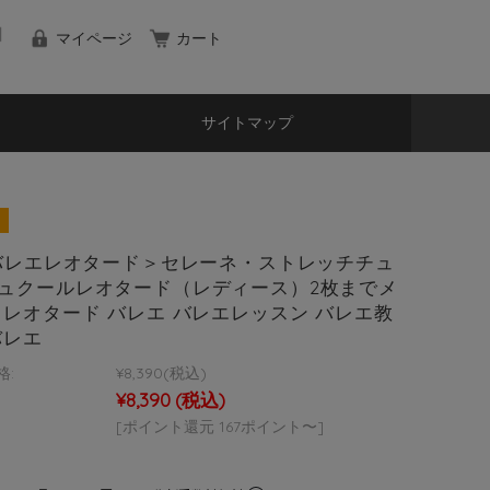
マイページ
カート
サイトマップ
yバレエレオタード＞セレーネ・ストレッチチュ
ュクールレオタード（レディース）2枚までメ
 レオタード バレエ バレエレッスン バレエ教
バレエ
格:
¥8,390
(税込)
¥8,390
(税込)
[ポイント還元 167ポイント〜]