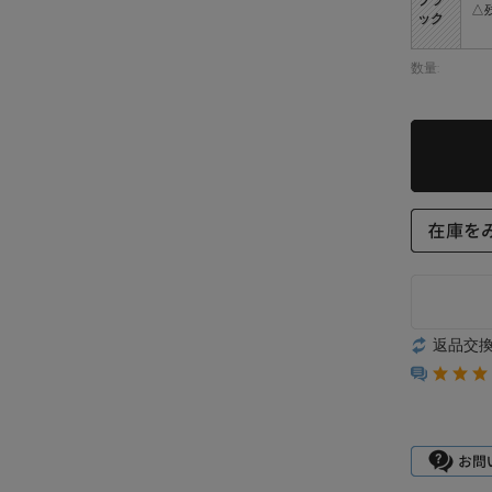
△
ック
数量:
返品交