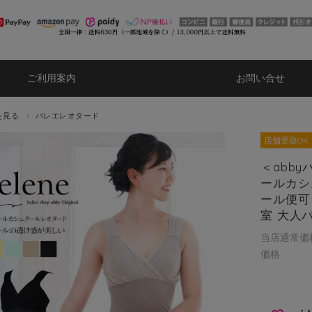
ご利用案内
お問い合せ
を見る
バレエレオタード
店舗受取OK
＜abb
ールカシ
ール便可
室 大人
当店通常価
価格: