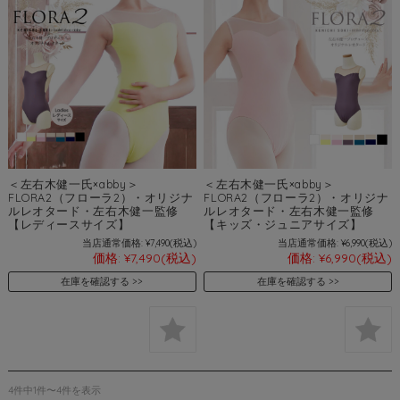
＜左右木健一氏×abby＞
＜左右木健一氏×abby＞
FLORA2（フローラ2）・オリジナ
FLORA2（フローラ2）・オリジナ
ルレオタード・左右木健一監修
ルレオタード・左右木健一監修
【レディースサイズ】
【キッズ・ジュニアサイズ】
当店通常価格:
¥7,490
(税込)
当店通常価格:
¥6,990
(税込)
価格:
¥7,490
(税込)
価格:
¥6,990
(税込)
在庫を確認する
在庫を確認する
4件中1件〜4件を表示