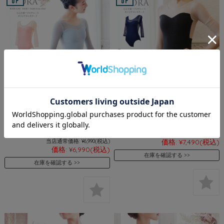
＜左右木健一氏×abby＞
＜左右木健一氏×abby＞
FLORA（フローラ）オリジナルレ
FLORA（フローラ）レディースオ
オタード・左右木健一監修【キッ
リジナルレオタード・左右木健一
ズ・ジュニアサイズ】2枚までメ
監修 2枚までメール便可
ール便可
当店通常価格:
¥7,490
(税込)
当店通常価格:
¥6,990
(税込)
価格:
¥7,490
(税込)
価格:
¥6,990
(税込)
在庫を確認する
在庫を確認する